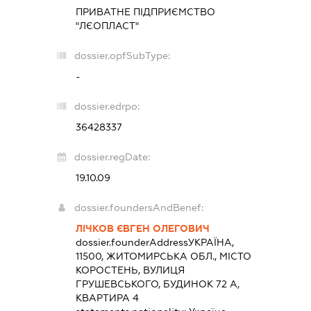
ПРИВАТНЕ ПІДПРИЄМСТВО
"ЛЄОПЛАСТ"
dossier.opfSubType:
-
dossier.edrpo:
36428337
dossier.regDate:
19.10.09
dossier.foundersAndBenef:
ЛІЧКОВ ЄВГЕН ОЛЕГОВИЧ
dossier.founderAddress
УКРАЇНА,
11500, ЖИТОМИРСЬКА ОБЛ., МІСТО
КОРОСТЕНЬ, ВУЛИЦЯ
ГРУШЕВСЬКОГО, БУДИНОК 72 А,
КВАРТИРА 4