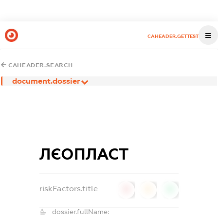
CAHEADER.GETTEST
CAHEADER.SEARCH
document.dossier
ЛЄОПЛАСТ
riskFactors.title
0
0
0
dossier.fullName: