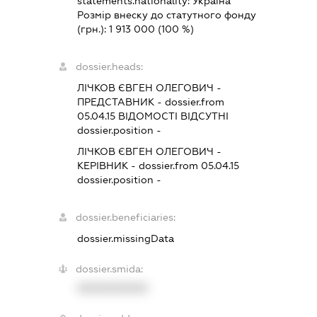
statements.nationality:
Україна
Розмір внеску до статутного фонду
(грн.):
1 913 000
(100 %)
dossier.heads:
ЛІЧКОВ ЄВГЕН ОЛЕГОВИЧ
-
ПРЕДСТАВНИК
- dossier.from
05.04.15
ВІДОМОСТІ ВІДСУТНІ
dossier.position -
ЛІЧКОВ ЄВГЕН ОЛЕГОВИЧ
-
КЕРІВНИК
- dossier.from 05.04.15
dossier.position -
dossier.beneficiaries:
dossier.missingData
dossier.smida:
XXXXXXXXXX