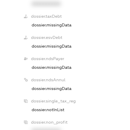
XXXXXXXXXX
dossier.taxDebt
dossier.missingData
dossier.esvDebt
dossier.missingData
dossier.ndsPayer
dossier.missingData
dossier.ndsAnnul
dossier.missingData
dossier.single_tax_reg
dossier.notInList
dossier.non_profit