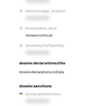
XXXXXXXXXX
dossier.budget_dotation
XXXXXXXXXX
dossier.palne_akciz
dossier.notInList
dossier.bigTaxPayerReg
XXXXXXXXXX
dossier.declarations.title
dossier.declarations.noData
dossier.sanctions
dossier.specSanctions
XXXXXXXXXX