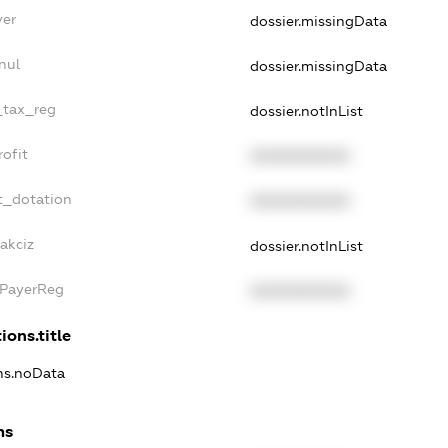
yer
dossier.missingData
nul
dossier.missingData
e_tax_reg
dossier.notInList
rofit
XXXXXXXXXX
t_dotation
XXXXXXXXXX
akciz
dossier.notInList
xPayerReg
XXXXXXXXXX
ions.title
ons.noData
ns