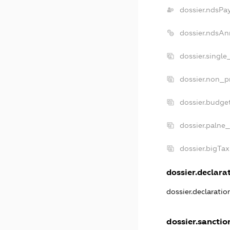
dossier.ndsPa
dossier.ndsAn
dossier.singl
dossier.non_p
dossier.budge
dossier.palne_
dossier.bigTa
dossier.declarat
dossier.declarati
dossier.sanctio