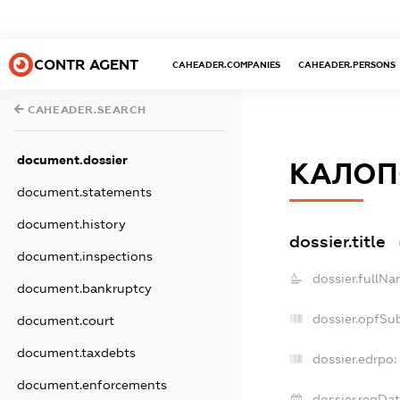
CONTR AGENT
CAHEADER.COMPANIES
CAHEADER.PERSONS
CAHEADER.SEARCH
document.dossier
КАЛОП
document.statements
document.history
dossier.title
document.inspections
dossier.fullNa
document.bankruptcy
dossier.opfSu
document.court
document.taxdebts
dossier.edrpo:
document.enforcements
dossier.regDat