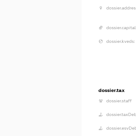
dossier.addres
dossier.capital
dossier.kveds:
dossier.tax
dossier.staff
dossier.taxDe
dossier.esvDe