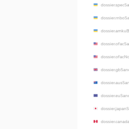
dossier.specS
dossier.rnboS
dossier.amkuB
dossier.ofacS
dossier.ofac
dossier.gbSan
dossier.ausSa
dossier.euSan
dossier.japan
dossier.canad