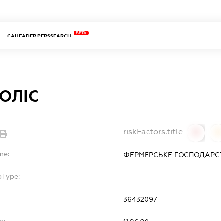
BETA
CAHEADER.PERSSEARCH
ОЛІС
riskFactors.title
0
0
me:
ФЕРМЕРСЬКЕ ГОСПОДАРСТ
bType:
-
36432097
e: