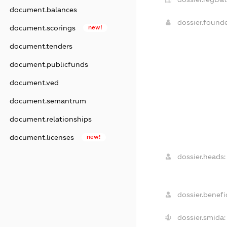
document.balances
dossier.found
document.scorings
new!
document.tenders
document.publicfunds
document.ved
document.semantrum
document.relationships
document.licenses
new!
dossier.heads:
dossier.benefic
dossier.smida: