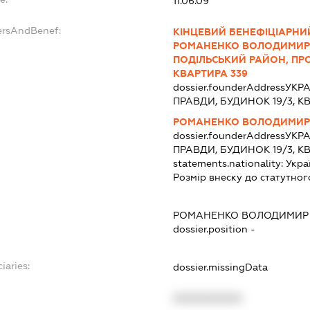
11.06.09
ersAndBenef:
КІНЦЕВИЙ БЕНЕФІЦІАРНИЙ
РОМАНЕНКО ВОЛОДИМИР І
ПОДІЛЬСЬКИЙ РАЙОН, ПРО
КВАРТИРА 339
dossier.founderAddress
УКРА
ПРАВДИ, БУДИНОК 19/3, К
РОМАНЕНКО ВОЛОДИМИР
dossier.founderAddress
УКРА
ПРАВДИ, БУДИНОК 19/3, К
statements.nationality:
Укра
Розмір внеску до статутног
РОМАНЕНКО ВОЛОДИМИР
dossier.position -
iaries:
dossier.missingData
XXXXXXXXXX