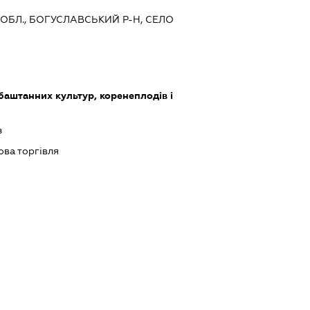
А ОБЛ., БОГУСЛАВСЬКИЙ Р-Н, СЕЛО
баштанних культур, коренеплодів і
з
ова торгівля