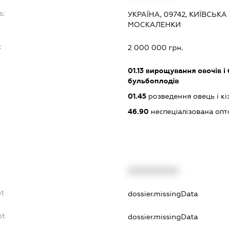
s:
УКРАЇНА, 09742, КИЇВСЬК
МОСКАЛЕНКИ
:
2 000 000 грн.
01.13
вирощування овочів і 
бульбоплодів
01.45
розведення овець і кі
46.90
неспеціалізована опт
XXXXXXXXXX
bt
dossier.missingData
bt
dossier.missingData