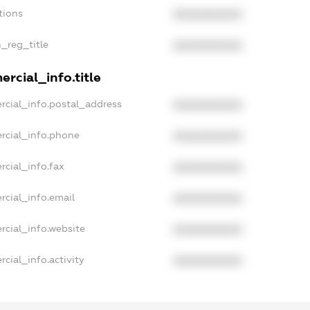
tions
XXXXXXXXXX
n_reg_title
XXXXXXXXXX
rcial_info.title
rcial_info.postal_address
XXXXXXXXXX
rcial_info.phone
XXXXXXXXXX
rcial_info.fax
XXXXXXXXXX
rcial_info.email
XXXXXXXXXX
rcial_info.website
XXXXXXXXXX
cial_info.activity
XXXXXXXXXX