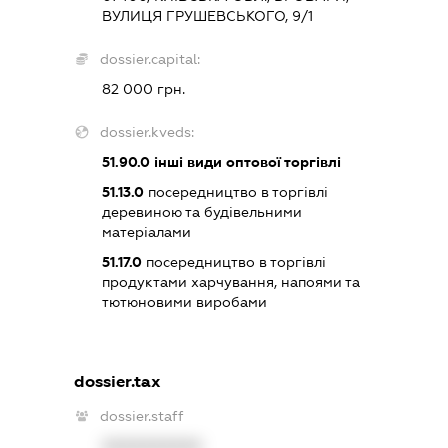
ВУЛИЦЯ ГРУШЕВСЬКОГО, 9/1
dossier.capital:
82 000 грн.
dossier.kveds:
51.90.0
інші види оптової торгівлі
51.13.0
посередництво в торгівлі
деревиною та будівельними
матеріалами
51.17.0
посередництво в торгівлі
продуктами харчування, напоями та
тютюновими виробами
dossier.tax
dossier.staff
XXXXXXXXXX