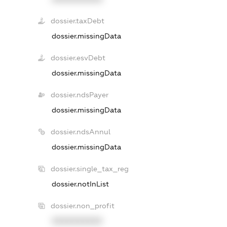
dossier.taxDebt
dossier.missingData
dossier.esvDebt
dossier.missingData
dossier.ndsPayer
dossier.missingData
dossier.ndsAnnul
dossier.missingData
dossier.single_tax_reg
dossier.notInList
dossier.non_profit
XXXXXXXXXX