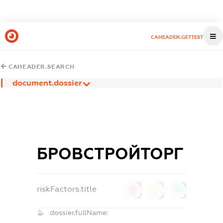
CAHEADER.GETTEST
CAHEADER.SEARCH
document.dossier
БРОВСТРОЙТОРГ
riskFactors.title
0
0
0
dossier.fullName: