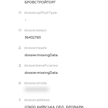
БРОВСТРОЙТОРГ
dossier.opfSubType:
-
dossier.edrpo:
36432783
dossier.heads:
dossier.missingData
dossier.beneficiaries:
dossier.missingData
dossier.smida:
XXXXXXXXXX
dossier.address:
07400, КИЇВСЬКА ОБЛ., БРОВАРИ,