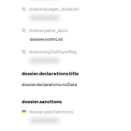
dossier.budget_dotation
XXXXXXXXXX
dossier.palne_akciz
dossier.notInList
dossier.bigTaxPayerReg
XXXXXXXXXX
dossier.declarations.title
dossier.declarations.noData
dossier.sanctions
dossier.specSanctions
XXXXXXXXXX