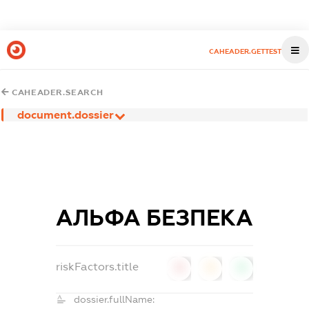
CAHEADER.GETTEST
CAHEADER.SEARCH
document.dossier
АЛЬФА БЕЗПЕКА
riskFactors.title
0
0
0
dossier.fullName: