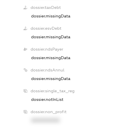
dossier.taxDebt
dossier.missingData
dossier.esvDebt
dossier.missingData
dossier.ndsPayer
dossier.missingData
dossier.ndsAnnul
dossier.missingData
dossier.single_tax_reg
dossier.notInList
dossier.non_profit
XXXXXXXXXX