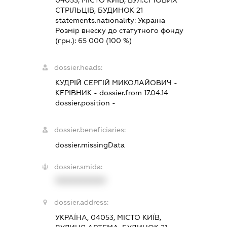
04053, МІСТО КИЇВ, ВУЛ.СІЧОВИХ
СТРІЛЬЦІВ, БУДИНОК 21
statements.nationality:
Україна
Розмір внеску до статутного фонду
(грн.):
65 000
(100 %)
dossier.heads:
КУДРІЙ СЕРГІЙ МИКОЛАЙОВИЧ
-
КЕРІВНИК
- dossier.from 17.04.14
dossier.position -
dossier.beneficiaries:
dossier.missingData
dossier.smida:
XXXXXXXXXX
dossier.address:
УКРАЇНА, 04053, МІСТО КИЇВ,