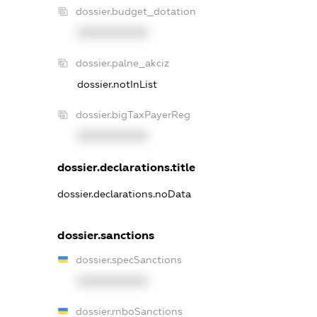
dossier.budget_dotation
XXXXXXXXXX
dossier.palne_akciz
dossier.notInList
dossier.bigTaxPayerReg
XXXXXXXXXX
dossier.declarations.title
dossier.declarations.noData
dossier.sanctions
dossier.specSanctions
XXXXXXXXXX
dossier.rnboSanctions