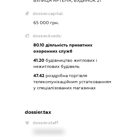
ВУЛИЦЯ АРТЕМА, БУДИНОК 21
dossier.capital:
65 000 грн.
dossier.kveds:
80.10
діяльність приватних
охоронних служб
41.20
будівництво житлових і
нежитлових будівель
47.42
роздрібна торгівля
телекомунікаційним устаткованням
у спеціалізованих магазинах
dossier.tax
dossier.staff
XXXXXXXXXX