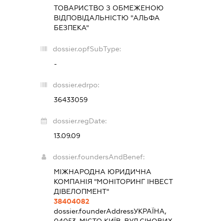
ТОВАРИСТВО З ОБМЕЖЕНОЮ
ВІДПОВІДАЛЬНІСТЮ "АЛЬФА
БЕЗПЕКА"
dossier.opfSubType:
-
dossier.edrpo:
36433059
dossier.regDate:
13.09.09
dossier.foundersAndBenef:
МІЖНАРОДНА ЮРИДИЧНА
КОМПАНІЯ "МОНІТОРИНГ ІНВЕСТ
ДІВЕЛОПМЕНТ"
38404082
dossier.founderAddress
УКРАЇНА,