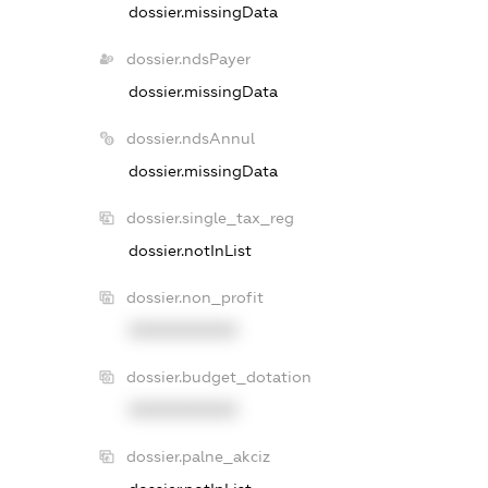
dossier.missingData
dossier.ndsPayer
dossier.missingData
dossier.ndsAnnul
dossier.missingData
dossier.single_tax_reg
dossier.notInList
dossier.non_profit
XXXXXXXXXX
dossier.budget_dotation
XXXXXXXXXX
dossier.palne_akciz