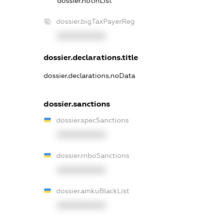
dossier.notInList
dossier.bigTaxPayerReg
XXXXXXXXXX
dossier.declarations.title
dossier.declarations.noData
dossier.sanctions
dossier.specSanctions
XXXXXXXXXX
dossier.rnboSanctions
XXXXXXXXXX
dossier.amkuBlackList
XXXXXXXXXX