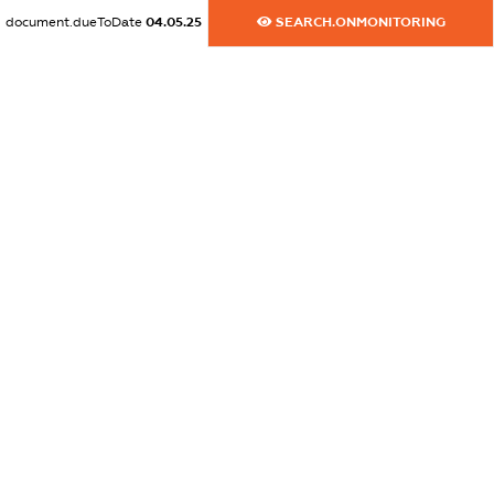
document.dueToDate
04.05.25
SEARCH.ONMONITORING
dossier.commercial_info.email
XXXXXXXXXX
dossier.commercial_info.website
XXXXXXXXXX
dossier.commercial_info.activity
XXXXXXXXXX
freemium.exampleText_1
freemium.exampleText_2
freemium.anonymousPerSearch2
FREEMIUM.DETAILS
FREEMIUM.REGISTER