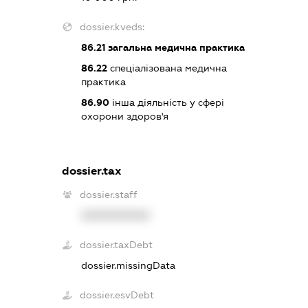
dossier.kveds:
86.21
загальна медична практика
86.22
спеціалізована медична
практика
86.90
інша діяльність у сфері
охорони здоров'я
dossier.tax
dossier.staff
XXXXXXXXXX
dossier.taxDebt
dossier.missingData
dossier.esvDebt