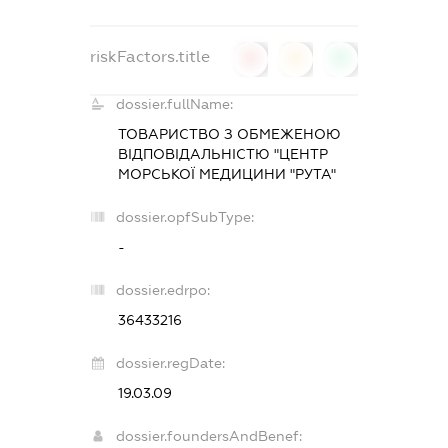
riskFactors.title
0
0
0
dossier.fullName:
ТОВАРИСТВО З ОБМЕЖЕНОЮ
ВІДПОВІДАЛЬНІСТЮ "ЦЕНТР
МОРСЬКОЇ МЕДИЦИНИ "РУТА"
dossier.opfSubType:
-
dossier.edrpo:
36433216
dossier.regDate:
19.03.09
dossier.foundersAndBenef: