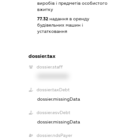
виробів і предметів особистого
вжитку
77.32
надання в оренду
будівельних машин і
устатковання
dossier.tax
dossier.staff
XXXXXXXXXX
dossier.taxDebt
dossier.missingData
dossier.esvDebt
dossier.missingData
dossier.ndsPayer