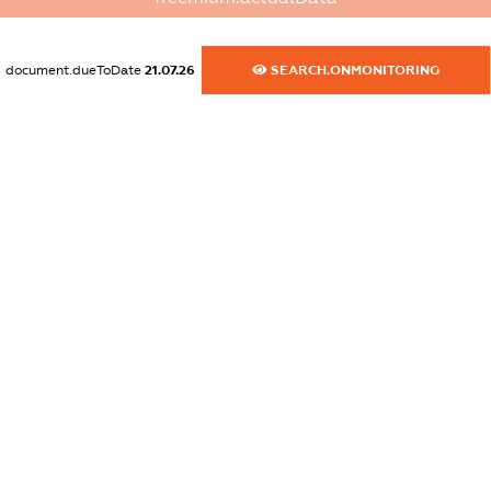
dossier.commercial_info.website
XXXXXXXXXX
document.dueToDate
21.07.26
SEARCH.ONMONITORING
dossier.commercial_info.activity
XXXXXXXXXX
freemium.exampleText_1
freemium.exampleText_2
freemium.anonymousPerSearch2
FREEMIUM.DETAILS
FREEMIUM.REGISTER