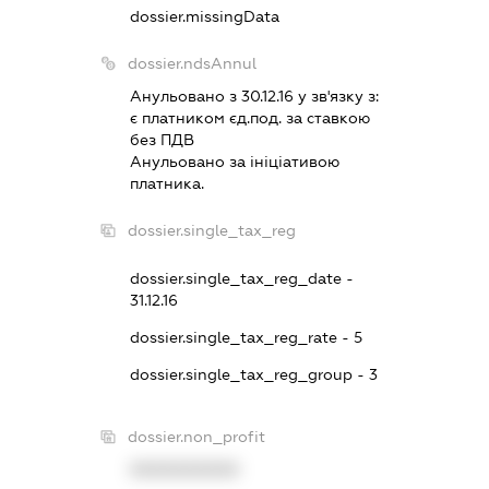
dossier.missingData
dossier.ndsAnnul
Анульовано з 30.12.16 у зв'язку з:
є платником єд.под. за ставкою
без ПДВ
Анульовано за iнiцiативою
платника.
dossier.single_tax_reg
dossier.single_tax_reg_date -
31.12.16
dossier.single_tax_reg_rate - 5
dossier.single_tax_reg_group - 3
dossier.non_profit
XXXXXXXXXX