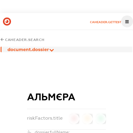
CAHEADER.GETTEST
CAHEADER.SEARCH
document.dossier
АЛЬМЄРА
riskFactors.title
0
0
0
dossier.fullName: