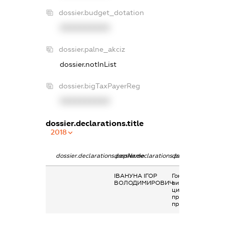
dossier.budget_dotation
XXXXXXXXXX
dossier.palne_akciz
dossier.notInList
dossier.bigTaxPayerReg
XXXXXXXXXX
dossier.declarations.title
2018
dossier.declarations.pepName
dossier.declarations.personName
dossier.declaratio
ІВАНУНА ІГОР
Гонорари та інші
ВОЛОДИМИРОВИЧ
виплати згідно з
цивільно-
правовим
правочинами