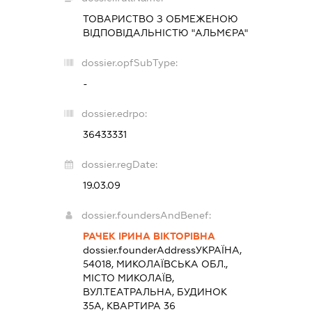
ТОВАРИСТВО З ОБМЕЖЕНОЮ
ВІДПОВІДАЛЬНІСТЮ "АЛЬМЄРА"
dossier.opfSubType:
-
dossier.edrpo:
36433331
dossier.regDate:
19.03.09
dossier.foundersAndBenef:
РАЧЕК ІРИНА ВІКТОРІВНА
dossier.founderAddress
УКРАЇНА,
54018, МИКОЛАЇВСЬКА ОБЛ.,
МІСТО МИКОЛАЇВ,
ВУЛ.ТЕАТРАЛЬНА, БУДИНОК
35А, КВАРТИРА 36