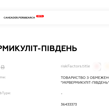
BETA
CAHEADER.PERSSEARCH
РМИКУЛІТ-ПІВДЕНЬ
riskFactors.title
0
ame:
ТОВАРИСТВО З ОБМЕЖЕН
"УКРВЕРМИКУЛІТ-ПІВДЕНЬ
ubType:
-
:
36433373