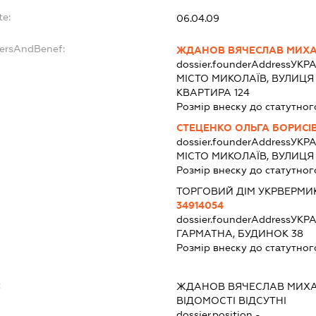
te:
06.04.09
dersAndBenef:
ЖДАНОВ ВЯЧЕСЛАВ МИХ
dossier.founderAddress
УКРА
МІСТО МИКОЛАЇВ, ВУЛИЦЯ
КВАРТИРА 124
Розмір внеску до статутног
СТЕЦЕНКО ОЛЬГА БОРИСІ
dossier.founderAddress
УКРА
МІСТО МИКОЛАЇВ, ВУЛИЦЯ
Розмір внеску до статутног
ТОРГОВИЙ ДІМ УКРВЕРМИ
34914054
dossier.founderAddress
УКРА
ГАРМАТНА, БУДИНОК 38
Розмір внеску до статутног
:
ЖДАНОВ ВЯЧЕСЛАВ МИХ
ВІДОМОСТІ ВІДСУТНІ
dossier.position -