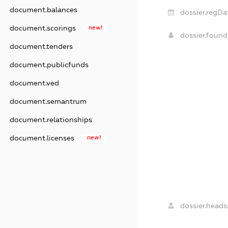
document.balances
dossier.regDa
document.scorings
new!
dossier.foun
document.tenders
document.publicfunds
document.ved
document.semantrum
document.relationships
document.licenses
new!
dossier.heads