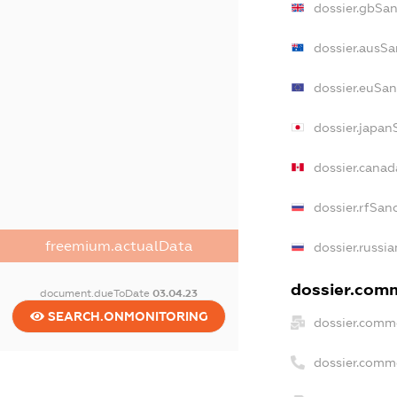
dossier.gbSa
dossier.ausSa
dossier.euSan
dossier.japan
dossier.cana
dossier.rfSan
freemium.actualData
dossier.russi
dossier.comm
document.dueToDate
03.04.23
SEARCH.ONMONITORING
dossier.comm
dossier.comm