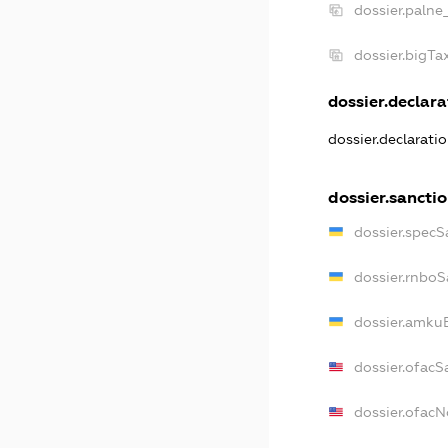
dossier.palne
dossier.bigT
dossier.declara
dossier.declarati
dossier.sancti
dossier.specS
dossier.rnboS
dossier.amkuB
dossier.ofacS
dossier.ofac