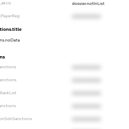
_akciz
dossier.notInList
axPayerReg
XXXXXXXXXX
tions.title
ons.noData
ons
anctions
XXXXXXXXXX
anctions
XXXXXXXXXX
lackList
XXXXXXXXXX
anctions
XXXXXXXXXX
NonSdnSanctions
XXXXXXXXXX