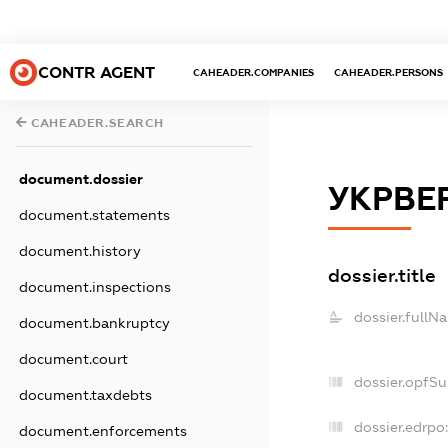
CONTR AGENT
CAHEADER.COMPANIES
CAHEADER.PERSONS
CAHEADER.SEARCH
document.dossier
УКРВЕ
document.statements
document.history
dossier.title
document.inspections
dossier.fullN
document.bankruptcy
document.court
dossier.opfS
document.taxdebts
dossier.edrpo
document.enforcements