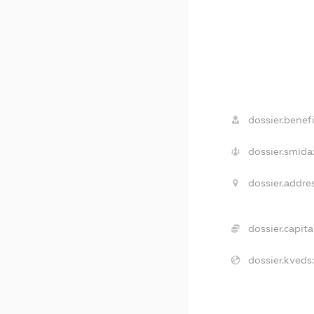
dossier.benefi
dossier.smida
dossier.addre
dossier.capita
dossier.kveds