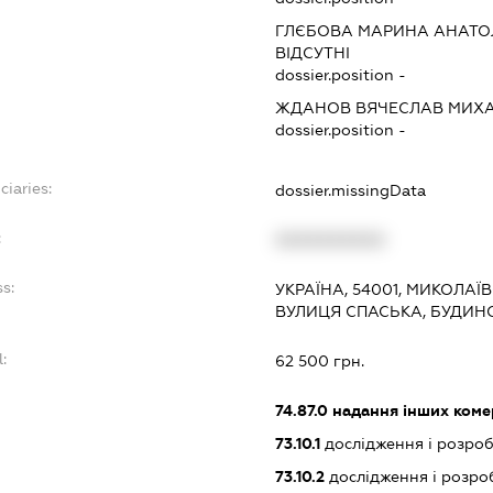
ГЛЄБОВА МАРИНА АНАТО
ВІДСУТНІ
dossier.position -
ЖДАНОВ ВЯЧЕСЛАВ МИХ
dossier.position -
ciaries:
dossier.missingData
:
XXXXXXXXXX
ss:
УКРАЇНА, 54001, МИКОЛАЇ
ВУЛИЦЯ СПАСЬКА, БУДИНОК
l:
62 500 грн.
:
74.87.0
надання інших коме
73.10.1
дослідження і розроб
73.10.2
дослідження і розроб