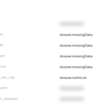
XXXXXXXXXX
bt
dossier.missingData
ebt
dossier.missingData
yer
dossier.missingData
nnul
dossier.missingData
e_tax_reg
dossier.notInList
rofit
XXXXXXXXXX
et_dotation
XXXXXXXXXX