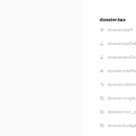
dossier.tax
dossier.staff
dossier.taxDe
dossier.esvD
dossier.ndsPa
dossier.ndsA
dossier.singl
dossier.non_p
dossier.budg