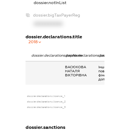
dossier.notInList
dossier.bigTaxPayerReg
XXXXXXXXXX
dossier.declarations.title
2018
dossier.declarations.pepName
dossier.declarations.personName
dossier.declaratio
ВАСЮКОВА
Інше, сума
НАТАЛЯ
поворотної
ВІКТОРІВНА
фінансової
допомоги
dossier.declarations.license_1
dossier.declarations.license_2
dossier.declarations.license_3
dossier.sanctions