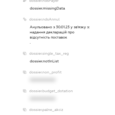
dossier.ndsPayer
dossier.missingData
dossier.ndsAnnul
Анульовано з 30.01.23 у зв'язку з:
надання декларацiй про
вiдсутнiсть поставок
.
dossier.single_tax_reg
dossier.notInList
dossier.non_profit
XXXXXXXXXX
dossier.budget_dotation
XXXXXXXXXX
dossier.palne_akciz