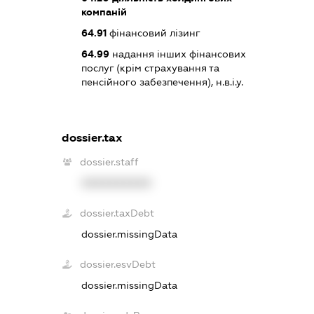
компаній
64.91
фінансовий лізинг
64.99
надання інших фінансових
послуг (крім страхування та
пенсійного забезпечення), н.в.і.у.
dossier.tax
dossier.staff
XXXXXXXXXX
dossier.taxDebt
dossier.missingData
dossier.esvDebt
dossier.missingData