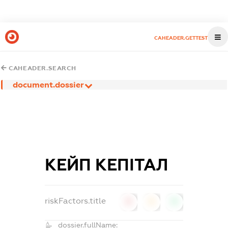
CAHEADER.GETTEST
CAHEADER.SEARCH
document.dossier
КЕЙП КЕПІТАЛ
riskFactors.title
0
0
0
dossier.fullName: