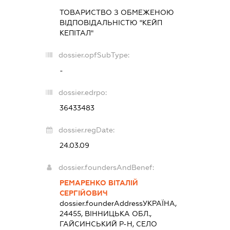
ТОВАРИСТВО З ОБМЕЖЕНОЮ
ВІДПОВІДАЛЬНІСТЮ "КЕЙП
КЕПІТАЛ"
dossier.opfSubType:
-
dossier.edrpo:
36433483
dossier.regDate:
24.03.09
dossier.foundersAndBenef:
РЕМАРЕНКО ВІТАЛІЙ
СЕРГІЙОВИЧ
dossier.founderAddress
УКРАЇНА,
24455, ВІННИЦЬКА ОБЛ.,
ГАЙСИНСЬКИЙ Р-Н, СЕЛО