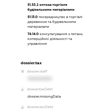
51.53.2
оптова торгівля
будівельними матеріалами
51.13.0
посередництво в торгівлі
деревиною та будівельними
матеріалами
74.14.0
консультування з питань
комерційної діяльності та
управління
dossier.tax
dossier.staff
XXXXXXXXXX
dossier.taxDebt
dossier.missingData
dossier.esvDebt