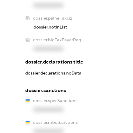
XXXXXXXXXX
dossier.palne_akciz
dossier.notInList
dossier.bigTaxPayerReg
XXXXXXXXXX
dossier.declarations.title
dossier.declarations.noData
dossier.sanctions
dossier.specSanctions
XXXXXXXXXX
dossier.rnboSanctions
XXXXXXXXXX