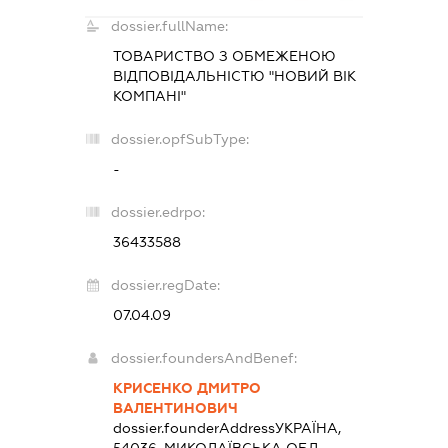
dossier.fullName:
ТОВАРИСТВО З ОБМЕЖЕНОЮ
ВІДПОВІДАЛЬНІСТЮ "НОВИЙ ВІК
КОМПАНІ"
dossier.opfSubType:
-
dossier.edrpo:
36433588
dossier.regDate:
07.04.09
dossier.foundersAndBenef:
КРИСЕНКО ДМИТРО
ВАЛЕНТИНОВИЧ
dossier.founderAddress
УКРАЇНА,