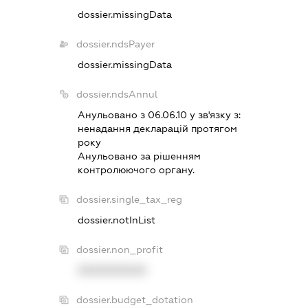
dossier.missingData
dossier.ndsPayer
dossier.missingData
dossier.ndsAnnul
Анульовано з 06.06.10 у зв'язку з:
ненадання декларацiй протягом
року
Анульовано за рiшенням
контролюючого органу.
dossier.single_tax_reg
dossier.notInList
dossier.non_profit
XXXXXXXXXX
dossier.budget_dotation