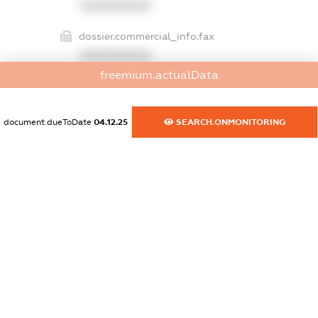
XXXXXXXXXX
dossier.commercial_info.fax
XXXXXXXXXX
freemium.actualData
dossier.commercial_info.email
XXXXXXXXXX
document.dueToDate
04.12.25
SEARCH.ONMONITORING
dossier.commercial_info.website
XXXXXXXXXX
dossier.commercial_info.activity
XXXXXXXXXX
freemium.exampleText_1
freemium.exampleText_2
freemium.anonymousPerSearch2
FREEMIUM.DETAILS