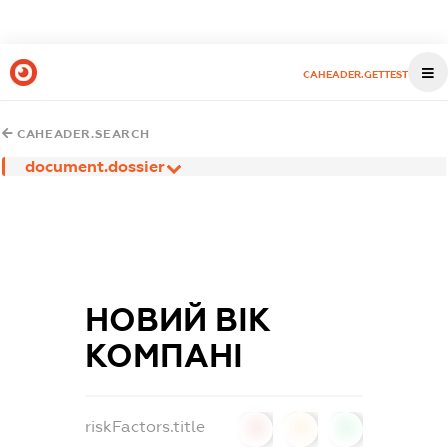
CAHEADER.GETTEST
CAHEADER.SEARCH
document.dossier
НОВИЙ ВІК
КОМПАНІ
riskFactors.title
0
0
0