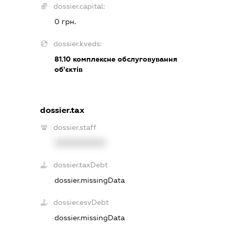
dossier.capital:
0 грн.
dossier.kveds:
81.10
комплексне обслуговування
об'єктів
dossier.tax
dossier.staff
XXXXXXXXXX
dossier.taxDebt
dossier.missingData
dossier.esvDebt
dossier.missingData