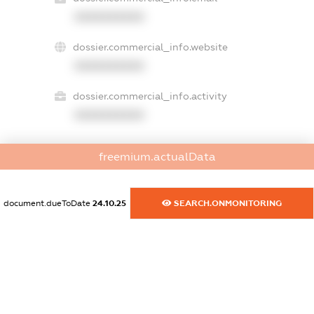
XXXXXXXXXX
dossier.commercial_info.website
XXXXXXXXXX
dossier.commercial_info.activity
XXXXXXXXXX
freemium.actualData
freemium.exampleText_1
freemium.exampleText_2
freemium.anonymousPerSearch2
document.dueToDate
24.10.25
SEARCH.ONMONITORING
FREEMIUM.DETAILS
FREEMIUM.REGISTER