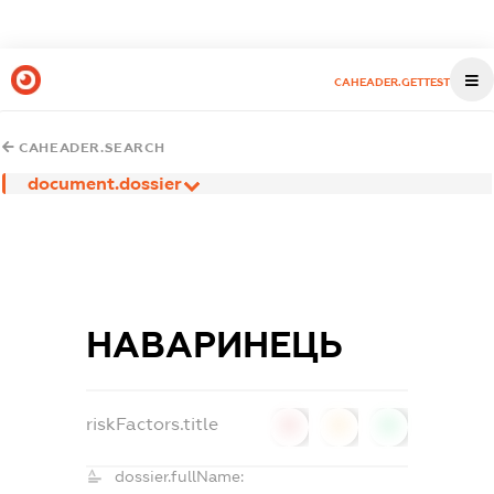
CAHEADER.GETTEST
CAHEADER.SEARCH
document.dossier
НАВАРИНЕЦЬ
riskFactors.title
0
0
0
dossier.fullName: