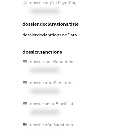
dossier.bigTaxPayerReg
XXXXXXXXXX
dossier.declarations.title
dossier.declarations.noData
dossier.sanctions
dossier.specSanctions
XXXXXXXXXX
dossier.rnboSanctions
XXXXXXXXXX
dossier.amkuBlackList
XXXXXXXXXX
dossier.ofacSanctions