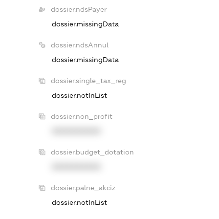
dossier.ndsPayer
dossier.missingData
dossier.ndsAnnul
dossier.missingData
dossier.single_tax_reg
dossier.notInList
dossier.non_profit
XXXXXXXXXX
dossier.budget_dotation
XXXXXXXXXX
dossier.palne_akciz
dossier.notInList