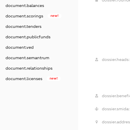
document.balances
document.scorings
new!
document.tenders
document.publicfunds
document.ved
document.semantrum
dossier.heads:
document.relationships
document.licenses
new!
dossier.benefic
dossier.smida:
dossier.addres