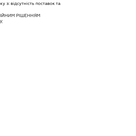
зку з:
вiдсутнiсть поставок та
IЙНИМ РIШЕННЯМ
.