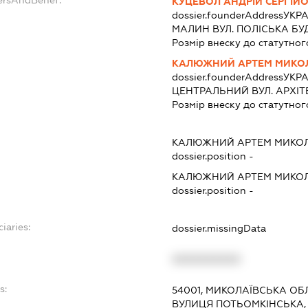
КУЦЕВОЛ АНДРІЙ СЕРГІЙ
dossier.founderAddress
УКРА
МАЛИН ВУЛ. ПОЛІСЬКА БУД
Розмір внеску до статутног
КАЛЮЖНИЙ АРТЕМ МИКО
dossier.founderAddress
УКРА
ЦЕНТРАЛЬНИЙ ВУЛ. АРХІТЕ
Розмір внеску до статутног
КАЛЮЖНИЙ АРТЕМ МИКО
dossier.position -
КАЛЮЖНИЙ АРТЕМ МИКО
dossier.position -
iaries:
dossier.missingData
XXXXXXXXXX
s:
54001, МИКОЛАЇВСЬКА ОБЛ
ВУЛИЦЯ ПОТЬОМКІНСЬКА, 4