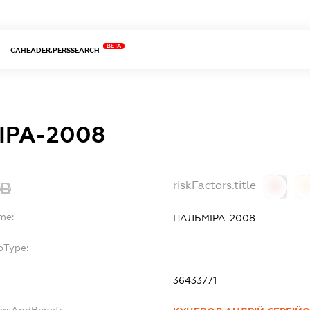
BETA
CAHEADER.PERSSEARCH
ІРА-2008
riskFactors.title
0
0
me:
ПАЛЬМІРА-2008
bType:
-
36433771
ersAndBenef: