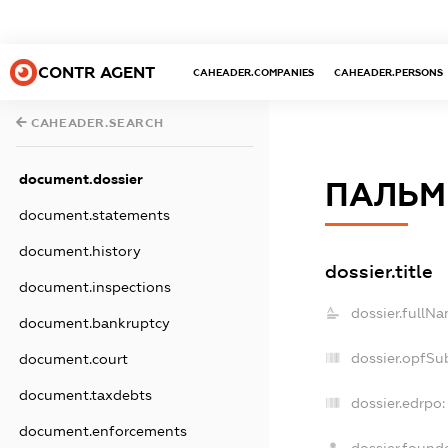
CONTR AGENT
CAHEADER.COMPANIES
CAHEADER.PERSONS
CAHEADER.SEARCH
document.dossier
ПАЛЬМ
document.statements
document.history
dossier.title
document.inspections
dossier.fullNa
document.bankruptcy
dossier.opfSu
document.court
document.taxdebts
dossier.edrpo:
document.enforcements
dossier.found