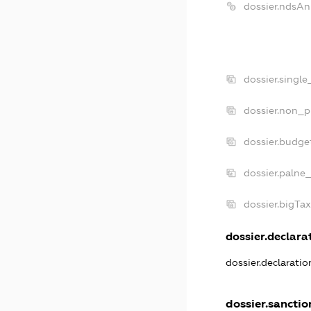
dossier.ndsAn
dossier.singl
dossier.non_p
dossier.budge
dossier.palne
dossier.bigTa
dossier.declarat
dossier.declarati
dossier.sanctio