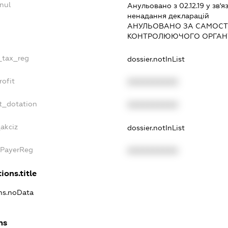
nul
Анульовано з 02.12.19 у зв'я
ненадання декларацiй
АНУЛЬОВАНО ЗА САМОСТ
КОНТРОЛЮЮЧОГО ОРГАНУ
e_tax_reg
dossier.notInList
rofit
XXXXXXXXXX
t_dotation
XXXXXXXXXX
_akciz
dossier.notInList
xPayerReg
XXXXXXXXXX
ions.title
ons.noData
ns