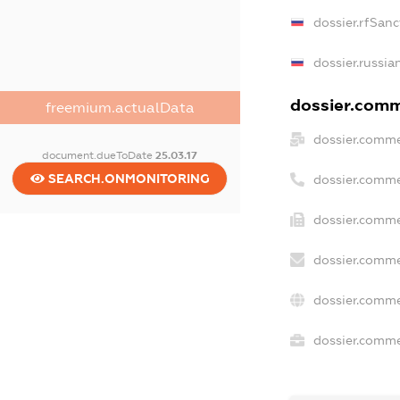
dossier.rfSanc
dossier.russia
dossier.comme
freemium.actualData
dossier.comme
document.dueToDate
25.03.17
SEARCH.ONMONITORING
dossier.comme
dossier.comme
dossier.comme
dossier.comme
dossier.commer