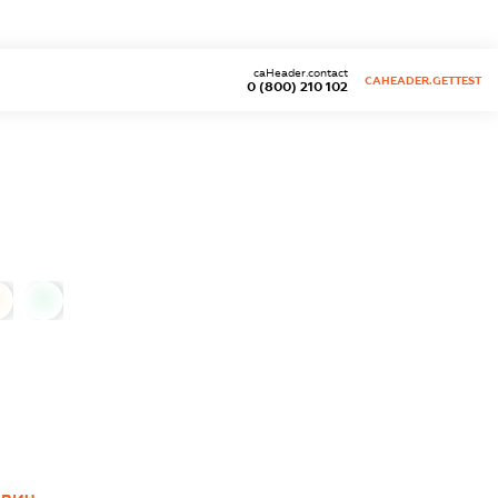
caHeader.contact
CAHEADER.GETTEST
0 (800) 210 102
0