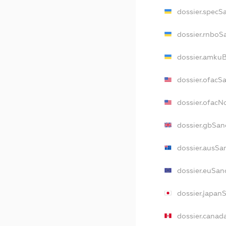
dossier.specS
dossier.rnboS
dossier.amkuB
dossier.ofacS
dossier.ofac
dossier.gbSan
dossier.ausSa
dossier.euSan
dossier.japan
dossier.canad