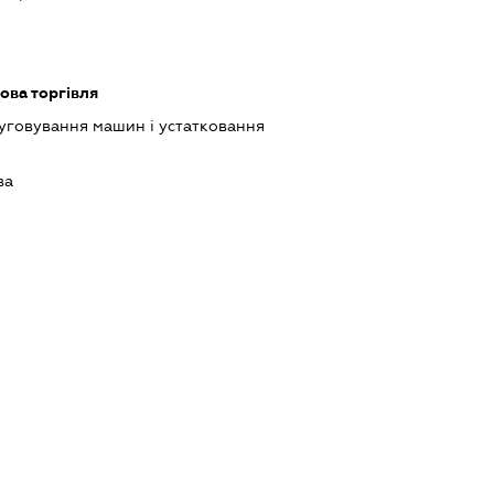
ова торгівля
луговування машин і устатковання
ва