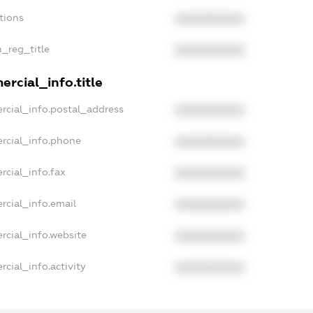
tions
XXXXXXXXXX
n_reg_title
XXXXXXXXXX
rcial_info.title
rcial_info.postal_address
XXXXXXXXXX
rcial_info.phone
XXXXXXXXXX
rcial_info.fax
XXXXXXXXXX
rcial_info.email
XXXXXXXXXX
rcial_info.website
XXXXXXXXXX
cial_info.activity
XXXXXXXXXX