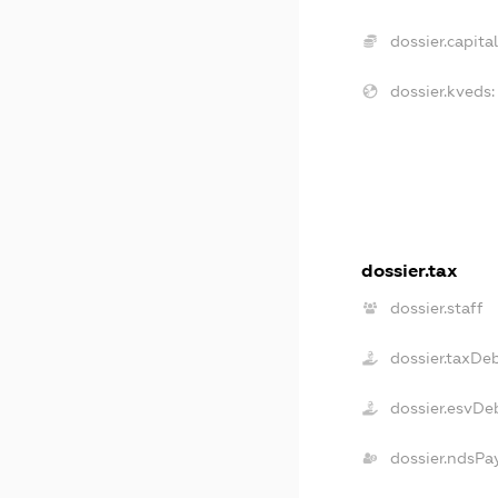
dossier.capital
dossier.kveds:
dossier.tax
dossier.staff
dossier.taxDe
dossier.esvDe
dossier.ndsPa