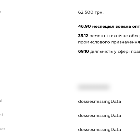
:
62 500 грн.
46.90
неспеціалізована опт
33.12
ремонт і технічне обс
промислового призначення
69.10
діяльність у сфері пра
XXXXXXXXXX
bt
dossier.missingData
bt
dossier.missingData
yer
dossier.missingData