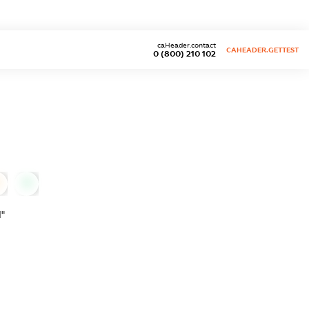
caHeader.contact
CAHEADER.GETTEST
0 (800) 210 102
0
"