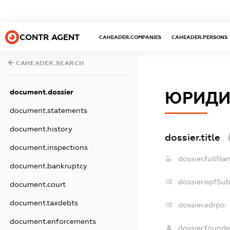
CONTR AGENT
CAHEADER.COMPANIES
CAHEADER.PERSONS
CAHEADER.SEARCH
document.dossier
ЮРИДИЧ
document.statements
document.history
dossier.title
document.inspections
dossier.fullNa
document.bankruptcy
dossier.opfSu
document.court
document.taxdebts
dossier.edrpo:
document.enforcements
dossier.found