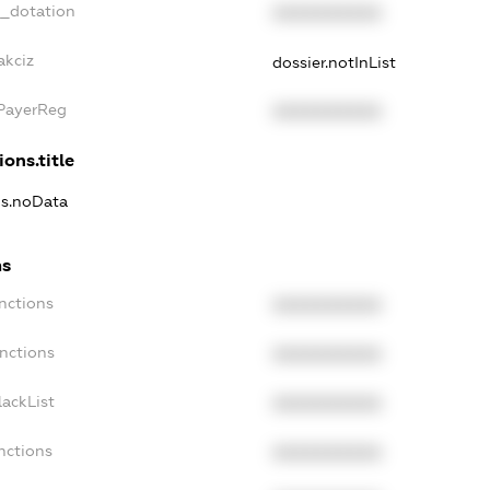
t_dotation
XXXXXXXXXX
akciz
dossier.notInList
xPayerReg
XXXXXXXXXX
ions.title
ns.noData
ns
nctions
XXXXXXXXXX
nctions
XXXXXXXXXX
ackList
XXXXXXXXXX
nctions
XXXXXXXXXX