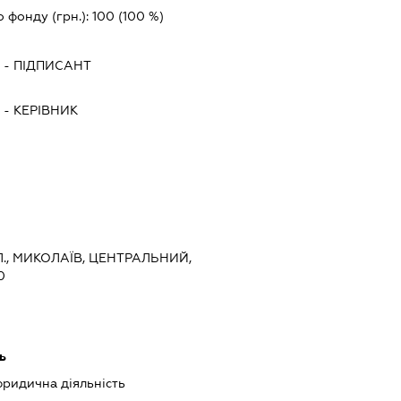
о фонду (грн.):
100
(100 %)
А
-
ПІДПИСАНТ
А
-
КЕРІВНИК
., МИКОЛАЇВ, ЦЕНТРАЛЬНИЙ,
0
ь
юридична діяльність