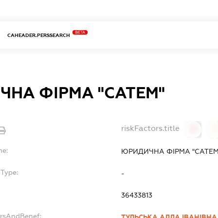
BETA
CAHEADER.PERSSEARCH
НА ФІРМА "САТЕМ"
riskFactors.title
0
0
me:
ЮРИДИЧНА ФІРМА "САТЕМ
bType:
-
36433813
ersAndBenef:
ТУЛЬСЬКА АЛЛА ІВАНІВНА