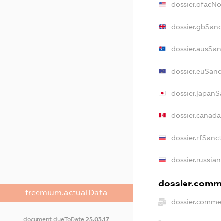
dossier.ofacN
dossier.gbSanc
dossier.ausSan
dossier.euSanc
dossier.japanS
dossier.canad
dossier.rfSanc
dossier.russian
dossier.comme
freemium.actualData
dossier.commer
document.dueToDate
25.03.17