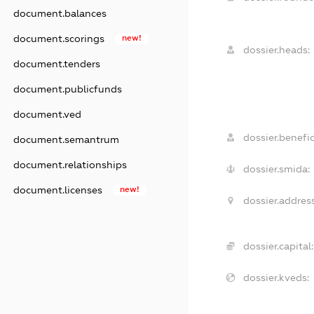
document.balances
document.scorings
new!
dossier.heads:
document.tenders
document.publicfunds
document.ved
dossier.benefic
document.semantrum
document.relationships
dossier.smida:
document.licenses
new!
dossier.address
dossier.capital:
dossier.kveds: