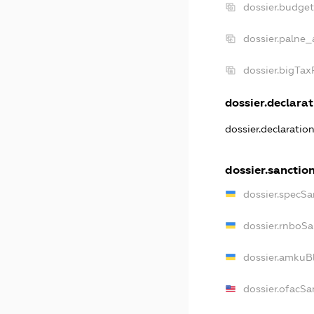
dossier.budge
dossier.palne_
dossier.bigTa
dossier.declarat
dossier.declaratio
dossier.sanctio
dossier.specSa
dossier.rnboSa
dossier.amkuBl
dossier.ofacSa