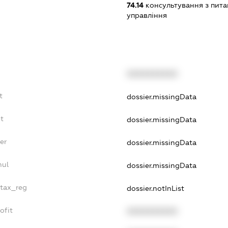
74.14
консультування з питан
управління
XXXXXXXXXX
t
dossier.missingData
t
dossier.missingData
er
dossier.missingData
nul
dossier.missingData
_tax_reg
dossier.notInList
ofit
XXXXXXXXXX