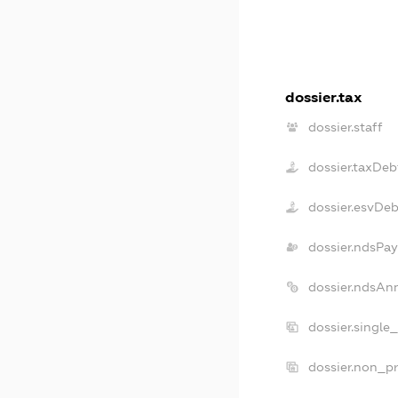
dossier.tax
dossier.staff
dossier.taxDeb
dossier.esvDeb
dossier.ndsPay
dossier.ndsAn
dossier.single
dossier.non_pr