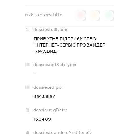
riskFactors.title
0
0
0
dossier.fullName:
ПРИВАТНЕ ПІДПРИЄМСТВО
"ІНТЕРНЕТ-СЕРВІС ПРОВАЙДЕР
"КРАЄВИД"
dossier.opfSubType:
-
dossier.edrpo:
36433897
dossier.regDate:
13.04.09
dossier.foundersAndBenef: