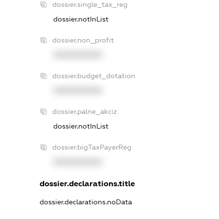
dossier.single_tax_reg
dossier.notInList
dossier.non_profit
XXXXXXXXXX
dossier.budget_dotation
XXXXXXXXXX
dossier.palne_akciz
dossier.notInList
dossier.bigTaxPayerReg
XXXXXXXXXX
dossier.declarations.title
dossier.declarations.noData