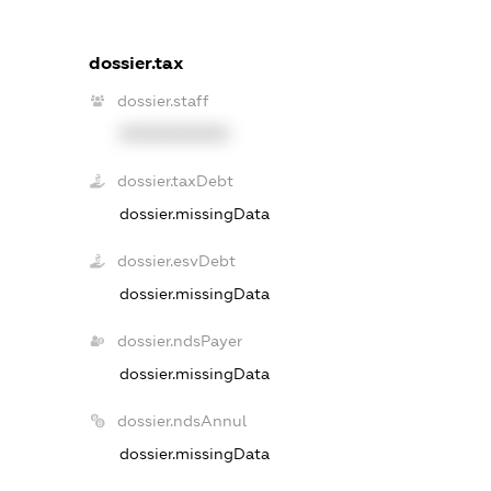
dossier.tax
dossier.staff
XXXXXXXXXX
dossier.taxDebt
dossier.missingData
dossier.esvDebt
dossier.missingData
dossier.ndsPayer
dossier.missingData
dossier.ndsAnnul
dossier.missingData