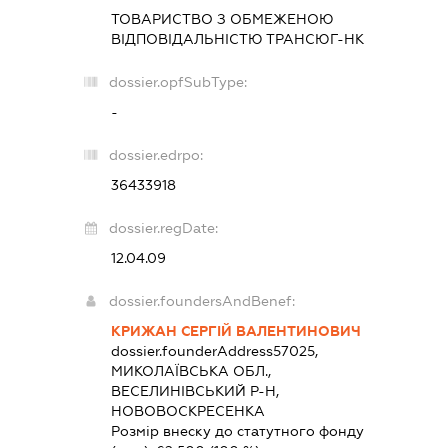
ТОВАРИСТВО З ОБМЕЖЕНОЮ
ВІДПОВІДАЛЬНІСТЮ
ТРАНСЮГ-НК
dossier.opfSubType:
-
dossier.edrpo:
36433918
dossier.regDate:
12.04.09
dossier.foundersAndBenef:
КРИЖАН СЕРГІЙ ВАЛЕНТИНОВИЧ
dossier.founderAddress
57025,
МИКОЛАЇВСЬКА ОБЛ.,
ВЕСЕЛИНІВСЬКИЙ Р-Н,
НОВОВОСКРЕСЕНКА
Розмір внеску до статутного фонду