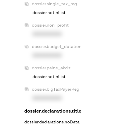
dossier.single_tax_reg
dossier.notInList
dossier.non_profit
XXXXXXXXXX
dossier.budget_dotation
XXXXXXXXXX
dossier.palne_akciz
dossier.notInList
dossier.bigTaxPayerReg
XXXXXXXXXX
dossier.declarations.title
dossier.declarations.noData