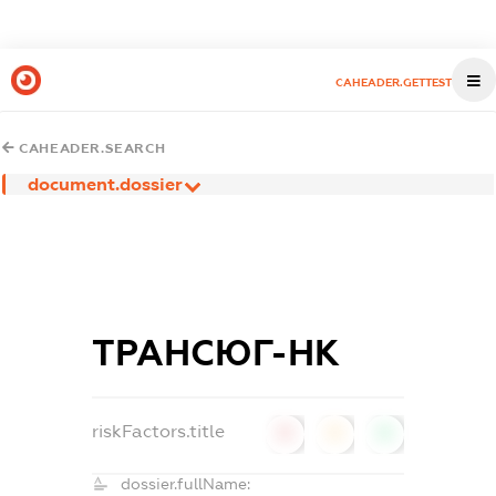
CAHEADER.GETTEST
CAHEADER.SEARCH
document.dossier
ТРАНСЮГ-НК
riskFactors.title
0
0
0
dossier.fullName: