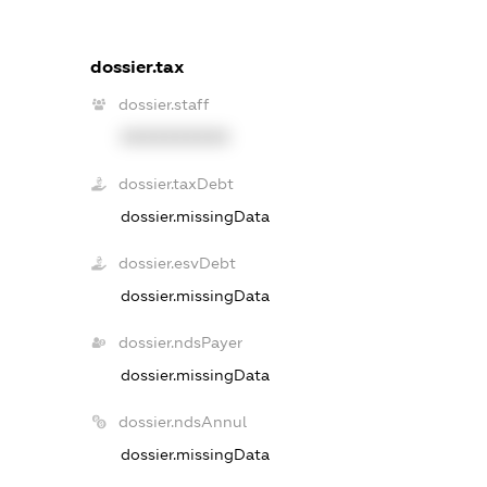
dossier.tax
dossier.staff
XXXXXXXXXX
dossier.taxDebt
dossier.missingData
dossier.esvDebt
dossier.missingData
dossier.ndsPayer
dossier.missingData
dossier.ndsAnnul
dossier.missingData