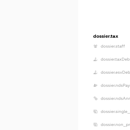
dossier.tax
dossier.staff
dossier.taxDeb
dossier.esvDe
dossier.ndsPay
dossier.ndsAn
dossier.single
dossier.non_pr