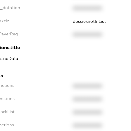
t_dotation
XXXXXXXXXX
akciz
dossier.notInList
xPayerReg
XXXXXXXXXX
ions.title
ns.noData
ns
nctions
XXXXXXXXXX
nctions
XXXXXXXXXX
ackList
XXXXXXXXXX
nctions
XXXXXXXXXX