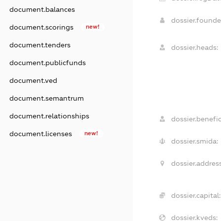
document.balances
dossier.found
document.scorings
new!
document.tenders
dossier.heads:
document.publicfunds
document.ved
document.semantrum
document.relationships
dossier.benefic
document.licenses
new!
dossier.smida:
dossier.address
dossier.capital:
dossier.kveds: