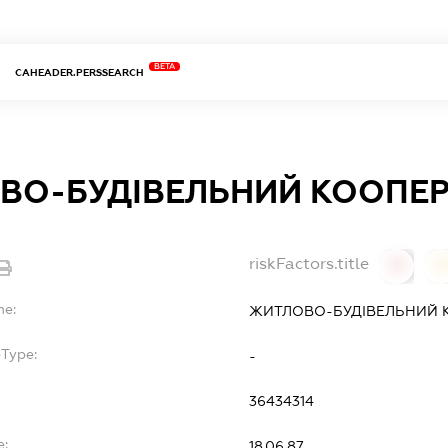
BETA
CAHEADER.PERSSEARCH
ВО-БУДІВЕЛЬНИЙ КООПЕРА
riskFactors.title
0
0
me:
ЖИТЛОВО-БУДІВЕЛЬНИЙ К
bType:
-
36434314
e:
18.06.87