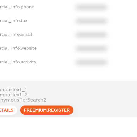
rcial_info.phone
XXXXXXXXXX
cial_info.fax
XXXXXXXXXX
cial_info.email
XXXXXXXXXX
cial_info.website
XXXXXXXXXX
cial_info.activity
XXXXXXXXXX
mpleText_1
ampleText_2
onymousPerSearch2
ETAILS
FREEMIUM.REGISTER