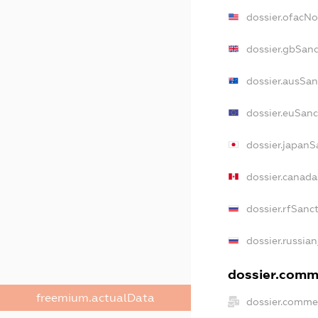
dossier.ofacN
dossier.gbSan
dossier.ausSan
dossier.euSanc
dossier.japanS
dossier.canad
dossier.rfSanc
dossier.russia
dossier.comme
freemium.actualData
dossier.comme