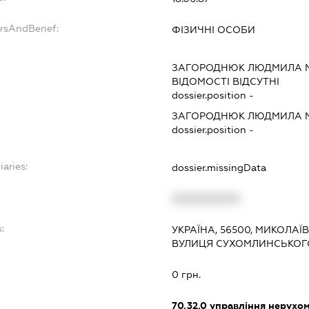
ersAndBenef:
ФІЗИЧНІ ОСОБИ
ЗАГОРОДНЮК ЛЮДМИЛА 
ВІДОМОСТІ ВІДСУТНІ
dossier.position -
ЗАГОРОДНЮК ЛЮДМИЛА 
dossier.position -
iaries:
dossier.missingData
XXXXXXXXXX
:
УКРАЇНА, 56500, МИКОЛАЇ
ВУЛИЦЯ СУХОМЛИНСЬКОГО
0 грн.
70.32.0
управління нерухо