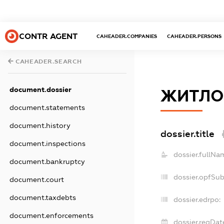
CONTR AGENT
CAHEADER.COMPANIES
CAHEADER.PERSONS
CAHEADER.SEARCH
document.dossier
ЖИТЛО
document.statements
document.history
dossier.title
document.inspections
dossier.fullNa
document.bankruptcy
dossier.opfSu
document.court
document.taxdebts
dossier.edrpo:
document.enforcements
dossier.regDat