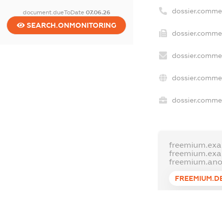
dossier.comme
document.dueToDate
07.06.26
SEARCH.ONMONITORING
dossier.commer
dossier.commer
dossier.commer
dossier.commer
freemium.exa
freemium.ex
freemium.an
FREEMIUM.D