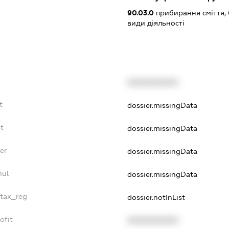
90.03.0
прибирання сміття, 
види діяльності
XXXXXXXXXX
t
dossier.missingData
bt
dossier.missingData
er
dossier.missingData
nul
dossier.missingData
_tax_reg
dossier.notInList
ofit
XXXXXXXXXX