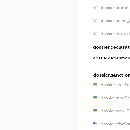
dossier.budge
dossier.palne_
dossier.bigTa
dossier.declarat
dossier.declaratio
dossier.sanctio
dossier.specSa
dossier.rnboSa
dossier.amkuBl
dossier.ofacSa