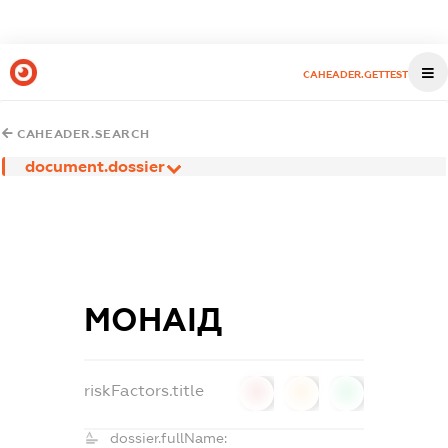
CAHEADER.GETTEST
CAHEADER.SEARCH
document.dossier
МОНАІД
riskFactors.title
0
0
0
dossier.fullName: