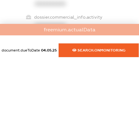
XXXXXXXXXX
dossier.commercial_info.activity
XXXXXXXXXX
freemium.actualData
document.dueToDate
04.05.25
SEARCH.ONMONITORING
freemium.exampleText_1
freemium.exampleText_2
freemium.anonymousPerSearch2
FREEMIUM.DETAILS
FREEMIUM.REGISTER