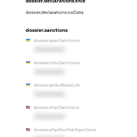
dossier.declarations.title
dossier.declarations.noData
dossier.sanctions
dossier.specSanctions
XXXXXXXXXX
dossier.rnboSanctions
XXXXXXXXXX
dossier.amkuBlackList
XXXXXXXXXX
dossier.ofacSanctions
XXXXXXXXXX
dossier.ofacNonSdnSanctions