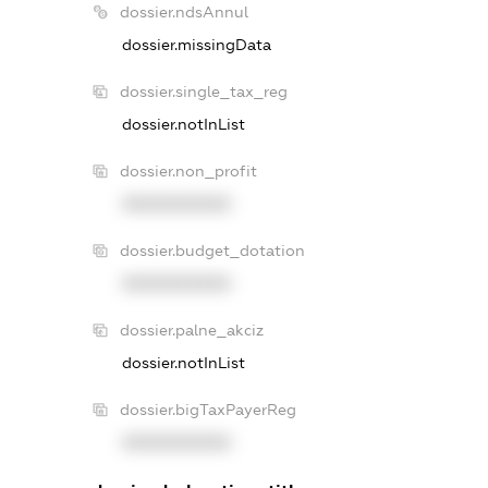
dossier.ndsAnnul
dossier.missingData
dossier.single_tax_reg
dossier.notInList
dossier.non_profit
XXXXXXXXXX
dossier.budget_dotation
XXXXXXXXXX
dossier.palne_akciz
dossier.notInList
dossier.bigTaxPayerReg
XXXXXXXXXX