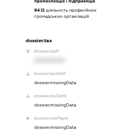
промисловців і підприємців
94.12
діяльність професійних
громадських організацій
dossier.tax
dossier.staff
XXXXXXXXXX
dossier.taxDebt
dossier.missingData
dossier.esvDebt
dossier.missingData
dossier.ndsPayer
dossier.missingData