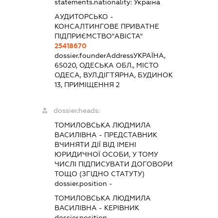
statements.nationality:
Україна
АУДИТОРСЬКО -
КОНСАЛТИНГОВЕ ПРИВАТНЕ
ПІДПРИЄМСТВО"АВІСТА"
25418670
dossier.founderAddress
УКРАЇНА,
65020, ОДЕСЬКА ОБЛ., МІСТО
ОДЕСА, ВУЛ.ДІГТЯРНА, БУДИНОК
13, ПРИМІЩЕННЯ 2
dossier.heads:
ТОМИЛОВСЬКА ЛЮДМИЛА
ВАСИЛІВНА
-
ПРЕДСТАВНИК
ВЧИНЯТИ ДІЇ ВІД ІМЕНІ
ЮРИДИЧНОЇ ОСОБИ, У ТОМУ
ЧИСЛІ ПІДПИСУВАТИ ДОГОВОРИ
ТОЩО (ЗГІДНО СТАТУТУ)
dossier.position -
ТОМИЛОВСЬКА ЛЮДМИЛА
ВАСИЛІВНА
-
КЕРІВНИК
dossier.position -