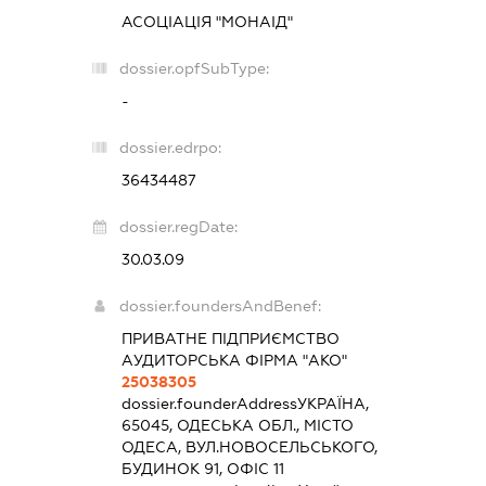
АСОЦІАЦІЯ "МОНАІД"
dossier.opfSubType:
-
dossier.edrpo:
36434487
dossier.regDate:
30.03.09
dossier.foundersAndBenef:
ПРИВАТНЕ ПІДПРИЄМСТВО
АУДИТОРСЬКА ФІРМА "АКО"
25038305
dossier.founderAddress
УКРАЇНА,
65045, ОДЕСЬКА ОБЛ., МІСТО
ОДЕСА, ВУЛ.НОВОСЕЛЬСЬКОГО,
БУДИНОК 91, ОФІС 11