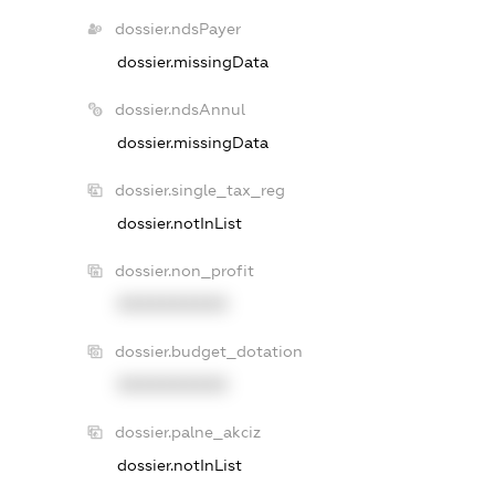
dossier.ndsPayer
dossier.missingData
dossier.ndsAnnul
dossier.missingData
dossier.single_tax_reg
dossier.notInList
dossier.non_profit
XXXXXXXXXX
dossier.budget_dotation
XXXXXXXXXX
dossier.palne_akciz
dossier.notInList