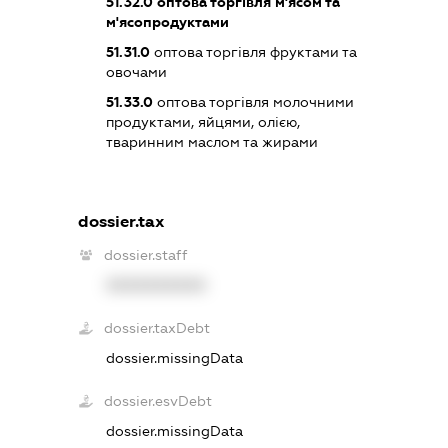
51.32.0
оптова торгівля м'ясом та
м'ясопродуктами
51.31.0
оптова торгівля фруктами та
овочами
51.33.0
оптова торгівля молочними
продуктами, яйцями, олією,
тваринним маслом та жирами
dossier.tax
dossier.staff
XXXXXXXXXX
dossier.taxDebt
dossier.missingData
dossier.esvDebt
dossier.missingData