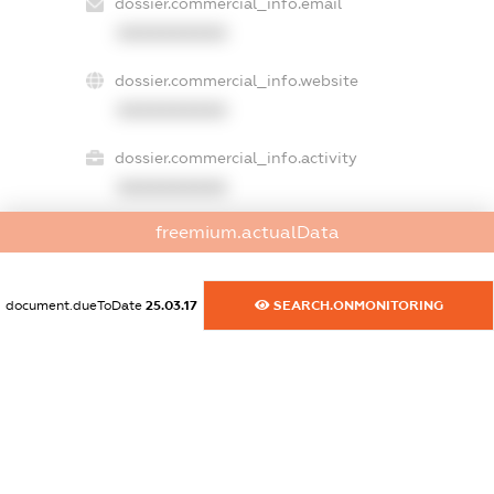
dossier.commercial_info.email
XXXXXXXXXX
dossier.commercial_info.website
XXXXXXXXXX
dossier.commercial_info.activity
XXXXXXXXXX
freemium.actualData
freemium.exampleText_1
freemium.exampleText_2
document.dueToDate
25.03.17
SEARCH.ONMONITORING
freemium.anonymousPerSearch2
FREEMIUM.DETAILS
FREEMIUM.REGISTER