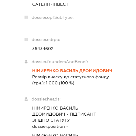
САТЕЛІТ-ІНВЕСТ
dossier.opfSubType:
-
dossier.edrpo:
36434602
dossier.foundersAndBenef:
НІМИРЕНКО ВАСИЛЬ ДЕОМИДОВИЧ
Розмір внеску до статутного фонду
(грн.):
1 000
(100 %)
dossier.heads:
НІМИРЕНКО ВАСИЛЬ
ДЕОМИДОВИЧ
-
ПІДПИСАНТ
ЗГІДНО СТАТУТУ
dossier.position -
НІМИРЕНКО ВАСИЛЬ