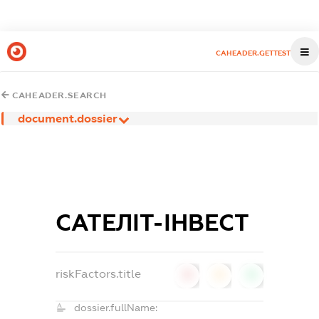
CAHEADER.GETTEST
CAHEADER.SEARCH
document.dossier
САТЕЛІТ-ІНВЕСТ
riskFactors.title
0
0
0
dossier.fullName: