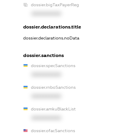
dossier.bigTaxPayerReg
XXXXXXXXXX
dossier.declarations.title
dossier.declarations.noData
dossier.sanctions
dossier.specSanctions
XXXXXXXXXX
dossier.rnboSanctions
XXXXXXXXXX
dossier.amkuBlackList
XXXXXXXXXX
dossier.ofacSanctions