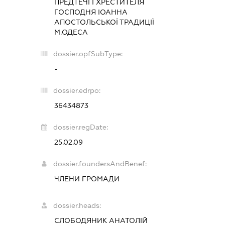
ПРЕДТЕЧІ І ХРЕСТИТЕЛЯ
ГОСПОДНЯ ІОАННА
АПОСТОЛЬСЬКОЇ ТРАДИЦІЇ
М.ОДЕСА
dossier.opfSubType:
-
dossier.edrpo:
36434873
dossier.regDate:
25.02.09
dossier.foundersAndBenef:
ЧЛЕНИ ГРОМАДИ
dossier.heads:
СЛОБОДЯНИК АНАТОЛІЙ