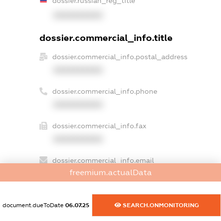
dossier.russian_reg_title
XXXXXXXXXX
dossier.commercial_info.title
dossier.commercial_info.postal_address
XXXXXXXXXX
dossier.commercial_info.phone
XXXXXXXXXX
dossier.commercial_info.fax
XXXXXXXXXX
dossier.commercial_info.email
freemium.actualData
XXXXXXXXXX
dossier.commercial_info.website
document.dueToDate
06.07.25
SEARCH.ONMONITORING
XXXXXXXXXX