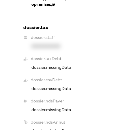
організацій
dossier.tax
dossier.staff
XXXXXXXXXX
dossier.taxDebt
dossier.missingData
dossier.esvDebt
dossier.missingData
dossier.ndsPayer
dossier.missingData
dossier.ndsAnnul