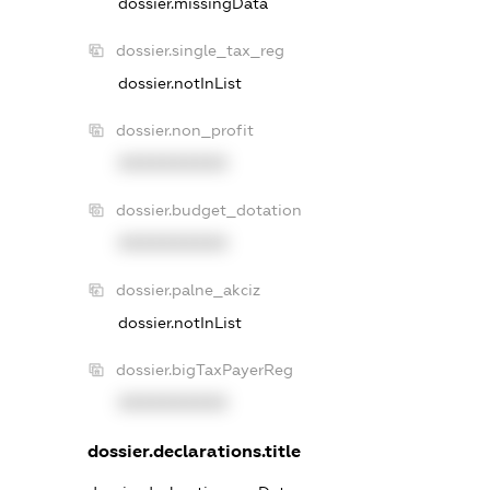
dossier.missingData
dossier.single_tax_reg
dossier.notInList
dossier.non_profit
XXXXXXXXXX
dossier.budget_dotation
XXXXXXXXXX
dossier.palne_akciz
dossier.notInList
dossier.bigTaxPayerReg
XXXXXXXXXX
dossier.declarations.title