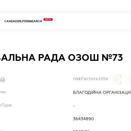
BETA
CAHEADER.PERSSEARCH
ВАЛЬНА РАДА ОЗОШ №73
riskFactors.title
0
ame:
БЛАГОДІЙНА ОРГАНІЗАЦІ
bType:
-
36434890