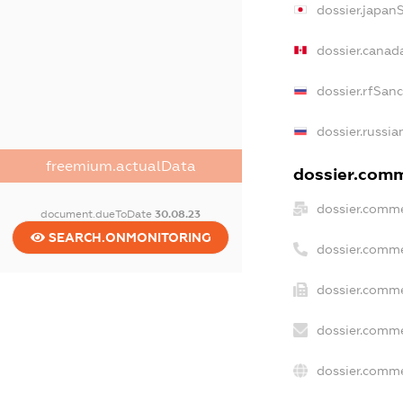
dossier.japan
dossier.canad
dossier.rfSan
dossier.russia
freemium.actualData
dossier.comme
dossier.comme
document.dueToDate
30.08.23
SEARCH.ONMONITORING
dossier.comme
dossier.comme
dossier.comme
dossier.comme