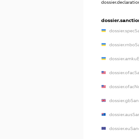
dossier.declarati
dossier.sanctio
dossier.specS
dossier.rnboS
dossier.amkuB
dossier.ofacS
dossier.ofac
dossier.gbSan
dossier.ausSa
dossier.euSan