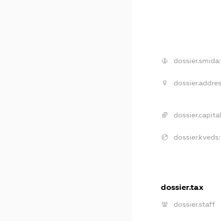
dossier.smida:
dossier.addres
dossier.capital
dossier.kveds:
dossier.tax
dossier.staff