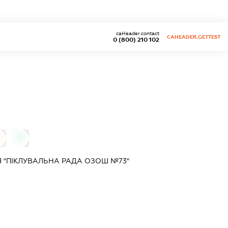
caHeader.contact
CAHEADER.GETTEST
0 (800) 210 102
0
0
Я "ПІКЛУВАЛЬНА РАДА ОЗОШ №73"