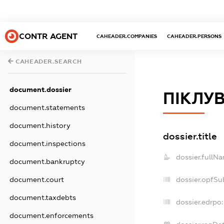
CONTR AGENT
CAHEADER.COMPANIES
CAHEADER.PERSONS
CAHEADER.SEARCH
document.dossier
ПІКЛУ
document.statements
document.history
dossier.title
document.inspections
dossier.fullN
document.bankruptcy
document.court
dossier.opfSu
document.taxdebts
dossier.edrpo:
document.enforcements