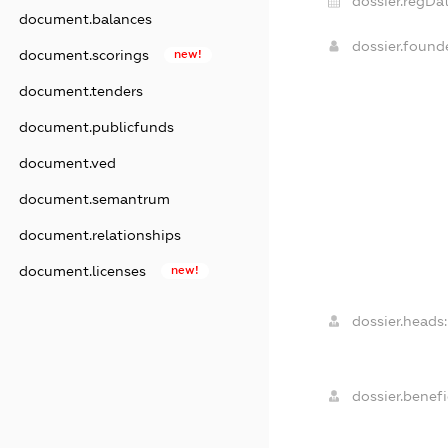
dossier.regDat
document.balances
dossier.foun
document.scorings
new!
document.tenders
document.publicfunds
document.ved
document.semantrum
document.relationships
document.licenses
new!
dossier.heads:
dossier.benefi