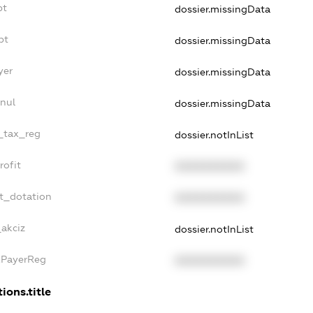
bt
dossier.missingData
bt
dossier.missingData
yer
dossier.missingData
nnul
dossier.missingData
e_tax_reg
dossier.notInList
rofit
XXXXXXXXXX
et_dotation
XXXXXXXXXX
_akciz
dossier.notInList
xPayerReg
XXXXXXXXXX
ions.title