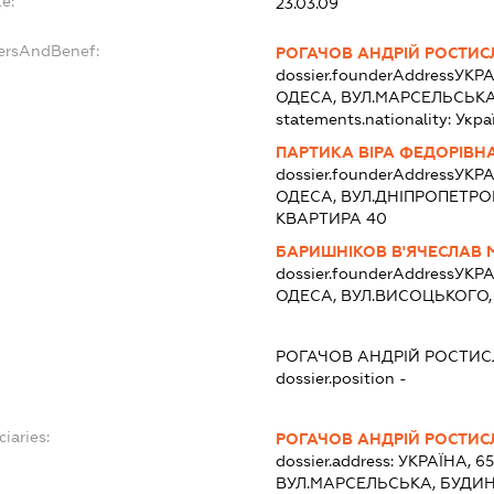
e:
23.03.09
dersAndBenef:
РОГАЧОВ АНДРІЙ РОСТИ
dossier.founderAddress
УКРА
ОДЕСА, ВУЛ.МАРСЕЛЬСЬКА
statements.nationality:
Укра
ПАРТИКА ВІРА ФЕДОРІВН
dossier.founderAddress
УКРА
ОДЕСА, ВУЛ.ДНІПРОПЕТРО
КВАРТИРА 40
БАРИШНІКОВ В'ЯЧЕСЛАВ
dossier.founderAddress
УКРА
ОДЕСА, ВУЛ.ВИСОЦЬКОГО,
РОГАЧОВ АНДРІЙ РОСТИ
dossier.position -
ciaries:
РОГАЧОВ АНДРІЙ РОСТИ
dossier.address:
УКРАЇНА, 6
ВУЛ.МАРСЕЛЬСЬКА, БУДИН