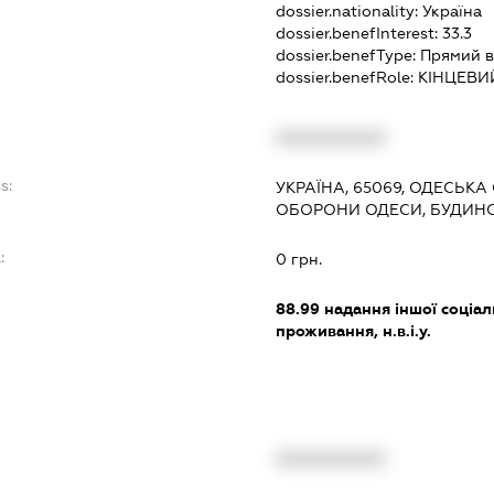
dossier.nationality:
Україна
dossier.benefInterest:
33.3
dossier.benefType:
Прямий в
dossier.benefRole:
КІНЦЕВИ
XXXXXXXXXX
s:
УКРАЇНА, 65069, ОДЕСЬКА 
ОБОРОНИ ОДЕСИ, БУДИНОК
:
0 грн.
88.99
надання іншої соціал
проживання, н.в.і.у.
XXXXXXXXXX