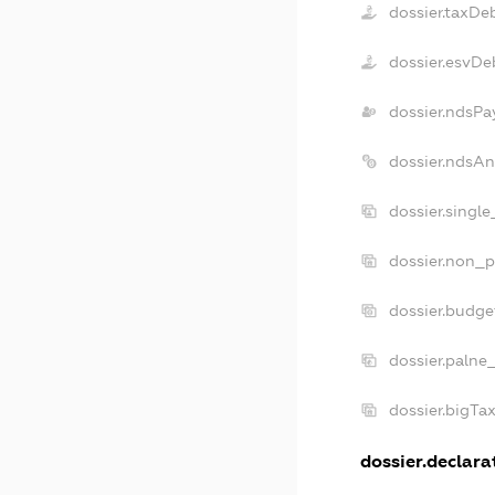
dossier.taxDe
dossier.esvDe
dossier.ndsPa
dossier.ndsA
dossier.singl
dossier.non_p
dossier.budg
dossier.palne
dossier.bigTa
dossier.declarat