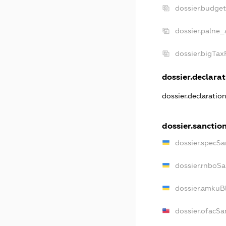
dossier.budge
dossier.palne_
dossier.bigTa
dossier.declarat
dossier.declaratio
dossier.sanctio
dossier.specSa
dossier.rnboSa
dossier.amkuBl
dossier.ofacSa