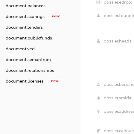
dossier.edrpo:
document.balances
dossier.found
document.scorings
new!
document.tenders
document.publicfunds
dossier.heads:
document.ved
document.semantrum
document.relationships
document.licenses
new!
dossier.benefic
dossier.smida:
dossier.address
dossier.capital: