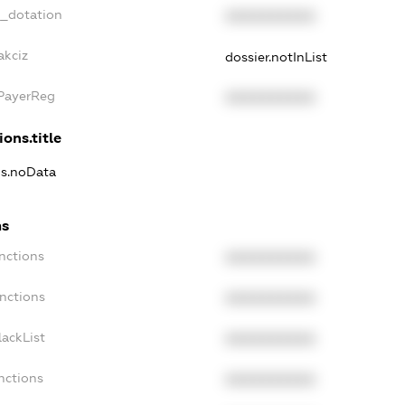
t_dotation
XXXXXXXXXX
akciz
dossier.notInList
xPayerReg
XXXXXXXXXX
ions.title
ns.noData
ns
nctions
XXXXXXXXXX
nctions
XXXXXXXXXX
ackList
XXXXXXXXXX
nctions
XXXXXXXXXX