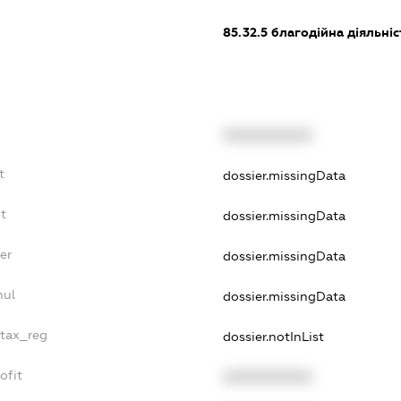
85.32.5
благодійна діяльніс
XXXXXXXXXX
t
dossier.missingData
t
dossier.missingData
er
dossier.missingData
nul
dossier.missingData
_tax_reg
dossier.notInList
ofit
XXXXXXXXXX