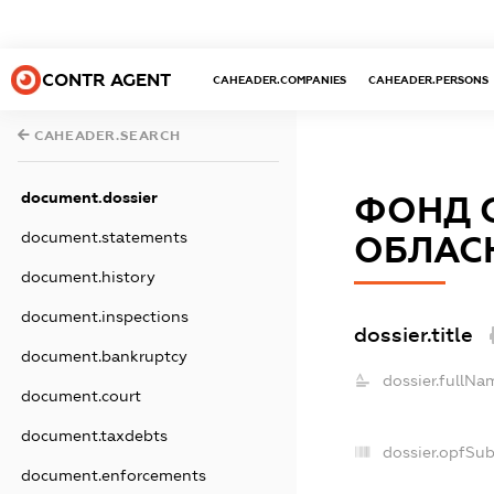
CONTR AGENT
CAHEADER.COMPANIES
CAHEADER.PERSONS
CAHEADER.SEARCH
document.dossier
ФОНД С
document.statements
ОБЛАСН
document.history
document.inspections
dossier.title
document.bankruptcy
dossier.fullNa
document.court
document.taxdebts
dossier.opfSu
document.enforcements