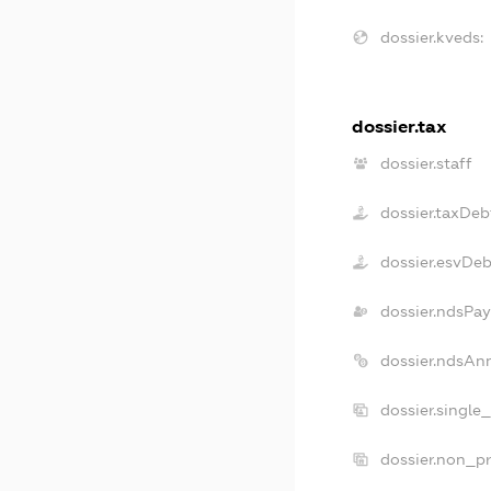
dossier.kveds:
dossier.tax
dossier.staff
dossier.taxDeb
dossier.esvDeb
dossier.ndsPay
dossier.ndsAn
dossier.single
dossier.non_pr