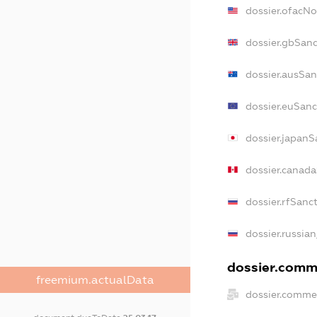
dossier.ofacN
dossier.gbSanc
dossier.ausSan
dossier.euSanc
dossier.japanS
dossier.canad
dossier.rfSanc
dossier.russian
dossier.comme
freemium.actualData
dossier.commer