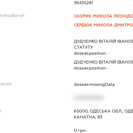
36435281
ersAndBenef:
СКОРИК МИКОЛА ЛЕОНІД
СЕРДЮК МИКОЛА ДМИТР
ДУДЧЕНКО ВІТАЛІЙ ІВАНО
СТАТУТУ
dossier.position -
ДУДЧЕНКО ВІТАЛІЙ ІВАНО
dossier.position -
iaries:
dossier.missingData
XXXXXXXXXX
:
65000, ОДЕСЬКА ОБЛ., О
КАНАТНА, 83
0 грн.