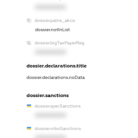
XXXXXXXXXX
dossier.palne_akciz
dossier.notInList
dossier.bigTaxPayerReg
XXXXXXXXXX
dossier.declarations.title
dossier.declarations.noData
dossier.sanctions
dossier.specSanctions
XXXXXXXXXX
dossier.rnboSanctions
XXXXXXXXXX