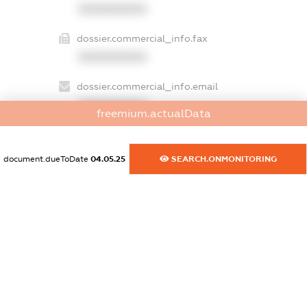
XXXXXXXXXX
dossier.commercial_info.fax
XXXXXXXXXX
dossier.commercial_info.email
XXXXXXXXXX
freemium.actualData
dossier.commercial_info.website
XXXXXXXXXX
document.dueToDate
04.05.25
SEARCH.ONMONITORING
dossier.commercial_info.activity
XXXXXXXXXX
freemium.exampleText_1
freemium.exampleText_2
freemium.anonymousPerSearch2