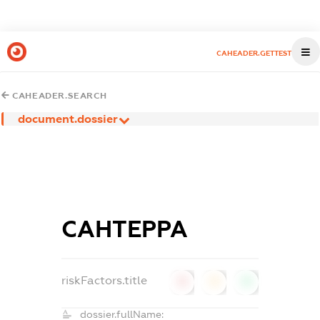
CAHEADER.GETTEST
CAHEADER.SEARCH
document.dossier
САНТЕРРА
riskFactors.title
0
0
0
dossier.fullName: