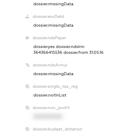
dossier.missingData
dossier.esvDebt
dossier.missingData
dossier.ndsPayer
dossier.yes
dossier.ndsInn
364366415536
dossier.from 31.05.16
dossier.ndsAnnul
dossier.missingData
dossier.single_tax_reg
dossier.notInList
dossier.non_profit
XXXXXXXXXX
dossier.budget_dotation