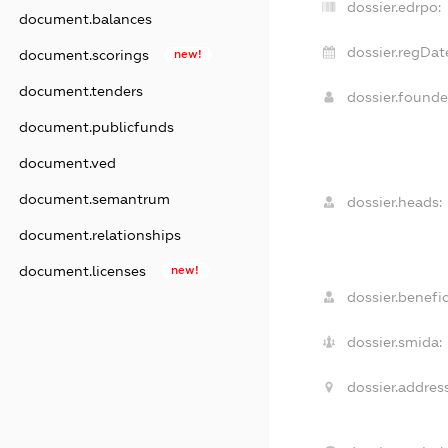
dossier.edrpo:
document.balances
dossier.regDat
document.scorings
new!
document.tenders
dossier.found
document.publicfunds
document.ved
document.semantrum
dossier.heads:
document.relationships
document.licenses
new!
dossier.benefic
dossier.smida:
dossier.address