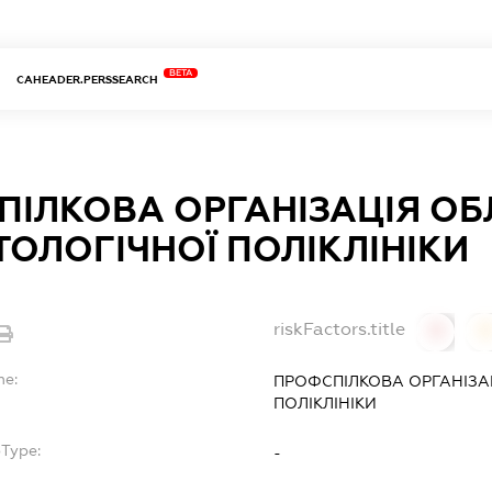
BETA
CAHEADER.PERSSEARCH
ІЛКОВА ОРГАНІЗАЦІЯ ОБ
ОЛОГІЧНОЇ ПОЛІКЛІНІКИ
riskFactors.title
0
0
me:
ПРОФСПІЛКОВА ОРГАНІЗА
ПОЛІКЛІНІКИ
bType:
-