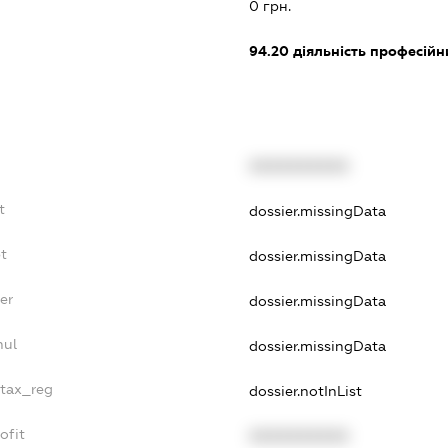
0 грн.
94.20
діяльність професійн
XXXXXXXXXX
t
dossier.missingData
t
dossier.missingData
er
dossier.missingData
nul
dossier.missingData
_tax_reg
dossier.notInList
ofit
XXXXXXXXXX