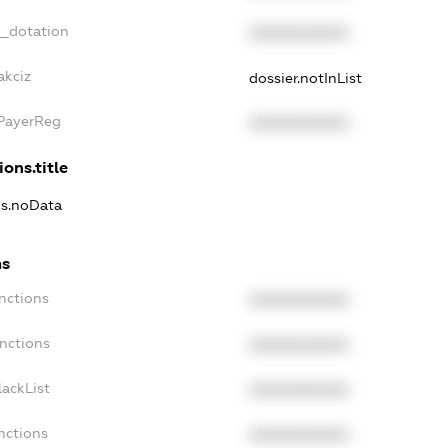
t_dotation
XXXXXXXXXX
akciz
dossier.notInList
xPayerReg
XXXXXXXXXX
ions.title
ns.noData
ns
nctions
XXXXXXXXXX
nctions
XXXXXXXXXX
ackList
XXXXXXXXXX
nctions
XXXXXXXXXX