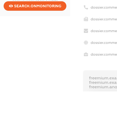
SEARCH.ONMONITORING
dossier.comme
dossier.commer
dossier.commer
dossier.commer
dossier.commer
freemium.exa
freemium.ex
freemium.an
FREEMIUM.D