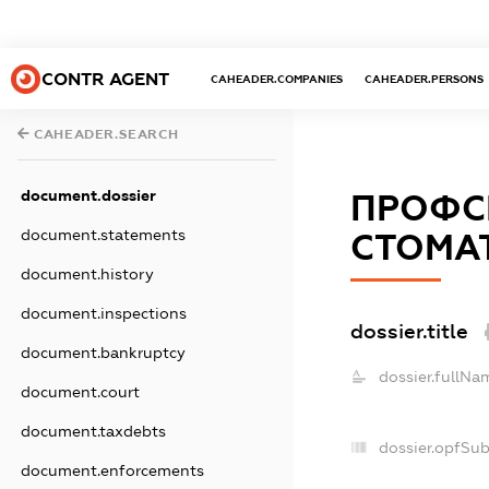
CONTR AGENT
CAHEADER.COMPANIES
CAHEADER.PERSONS
CAHEADER.SEARCH
document.dossier
ПРОФСП
document.statements
СТОМАТ
document.history
document.inspections
dossier.title
document.bankruptcy
dossier.fullNa
document.court
document.taxdebts
dossier.opfSu
document.enforcements