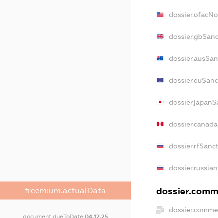
dossier.ofacN
dossier.gbSanc
dossier.ausSan
dossier.euSanc
dossier.japanS
dossier.canad
dossier.rfSanc
dossier.russian
dossier.comme
freemium.actualData
dossier.commer
document.dueToDate
04.12.25