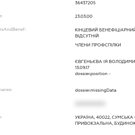
36437205
e:
23.03.00
ersAndBenef:
КІНЦЕВИЙ БЕНЕФІЦІАРНИ
ВІДСУТНІЙ
ЧЛЕНИ ПРОФСПІЛКИ
ЄВГЕНЬЄВА ІЯ ВОЛОДИМИ
13.09.17
dossier.position -
iaries:
dossier.missingData
XXXXXXXXXX
:
УКРАЇНА, 40022, СУМСЬКА
ПРИВОКЗАЛЬНА, БУДИНОК