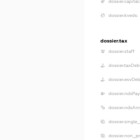
dossier.capital:
dossier.kveds:
dossier.tax
dossier.staff
dossier.taxDeb
dossier.esvDeb
dossier.ndsPay
dossier.ndsAn
dossier.single
dossier.non_pr