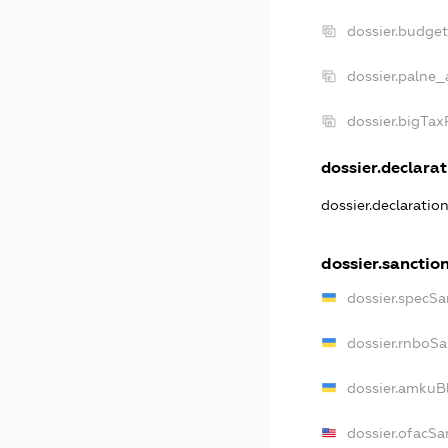
dossier.budge
dossier.palne_
dossier.bigTa
dossier.declarat
dossier.declaratio
dossier.sanctio
dossier.specSa
dossier.rnboSa
dossier.amkuBl
dossier.ofacSa