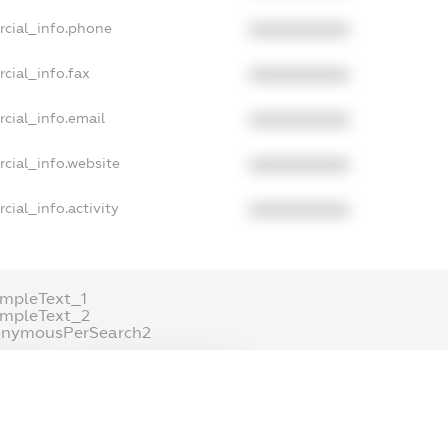
rcial_info.phone
XXXXXXXXXX
cial_info.fax
XXXXXXXXXX
cial_info.email
XXXXXXXXXX
cial_info.website
XXXXXXXXXX
cial_info.activity
XXXXXXXXXX
mpleText_1
ampleText_2
onymousPerSearch2
ETAILS
FREEMIUM.REGISTER