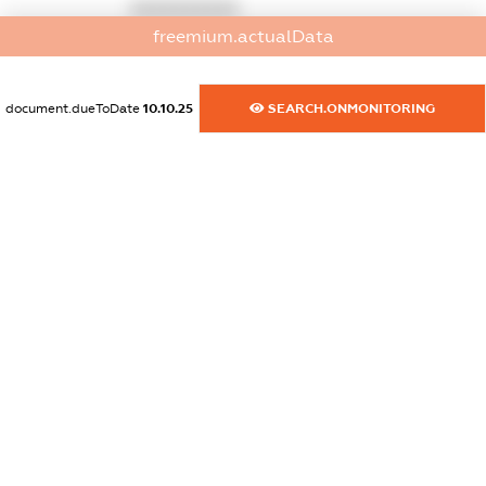
XXXXXXXXXX
freemium.actualData
dossier.commercial_info.fax
XXXXXXXXXX
document.dueToDate
10.10.25
SEARCH.ONMONITORING
dossier.commercial_info.email
XXXXXXXXXX
dossier.commercial_info.website
XXXXXXXXXX
dossier.commercial_info.activity
XXXXXXXXXX
freemium.exampleText_1
freemium.exampleText_2
freemium.anonymousPerSearch2
FREEMIUM.DETAILS