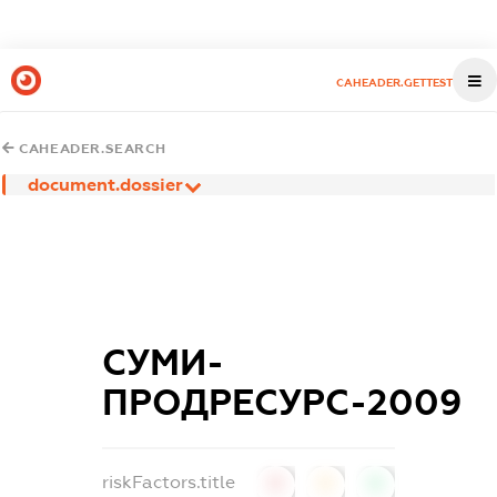
CAHEADER.GETTEST
CAHEADER.SEARCH
document.dossier
СУМИ-
ПРОДРЕСУРС-2009
riskFactors.title
0
0
0