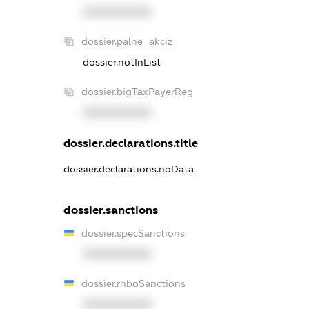
XXXXXXXXXX
dossier.palne_akciz
dossier.notInList
dossier.bigTaxPayerReg
XXXXXXXXXX
dossier.declarations.title
dossier.declarations.noData
dossier.sanctions
dossier.specSanctions
XXXXXXXXXX
dossier.rnboSanctions
XXXXXXXXXX