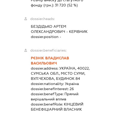
фонду (грн.):
31 720
(52 %)
dossier.heads:
БЕЗДІДЬКО АРТЕМ
ОЛЕКСАНДРОВИЧ
-
КЕРІВНИК
dossier.position -
dossier.beneficiaries:
РЄЗНІК ВЛАДИСЛАВ
ВАСИЛЬОВИЧ
dossier.address:
УКРАЇНА, 40022,
СУМСЬКА ОБЛ., МІСТО СУМИ,
ВУЛ.ЧЕХОВА, БУДИНОК 84
dossier.nationality:
Україна
dossier.benefInterest:
26
dossier.benefType:
Прямий
вирішальний вплив
dossier.benefRole:
КІНЦЕВИЙ
БЕНЕФІЦІАРНИЙ ВЛАСНИК