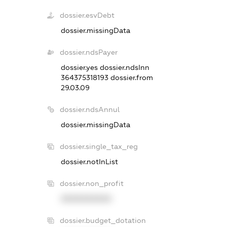
dossier.esvDebt
dossier.missingData
dossier.ndsPayer
dossier.yes
dossier.ndsInn
364375318193
dossier.from
29.03.09
dossier.ndsAnnul
dossier.missingData
dossier.single_tax_reg
dossier.notInList
dossier.non_profit
XXXXXXXXXX
dossier.budget_dotation