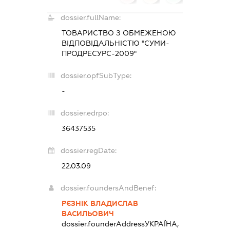
dossier.fullName:
ТОВАРИСТВО З ОБМЕЖЕНОЮ
ВІДПОВІДАЛЬНІСТЮ "СУМИ-
ПРОДРЕСУРС-2009"
dossier.opfSubType:
-
dossier.edrpo:
36437535
dossier.regDate:
22.03.09
dossier.foundersAndBenef:
РЄЗНІК ВЛАДИСЛАВ
ВАСИЛЬОВИЧ
dossier.founderAddress
УКРАЇНА,