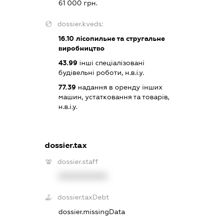
61 000 грн.
dossier.kveds:
16.10
лісопильне та стругальне
виробництво
43.99
інші спеціалізовані
будівельні роботи, н.в.і.у.
77.39
надання в оренду інших
машин, устатковання та товарів,
н.в.і.у.
dossier.tax
dossier.staff
XXXXXXXXXX
dossier.taxDebt
dossier.missingData