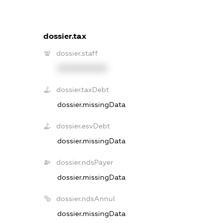
dossier.tax
dossier.staff
XXXXXXXXXX
dossier.taxDebt
dossier.missingData
dossier.esvDebt
dossier.missingData
dossier.ndsPayer
dossier.missingData
dossier.ndsAnnul
dossier.missingData