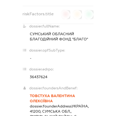
riskFactors.title
0
0
0
dossier.fullName:
СУМСЬКИЙ ОБЛАСНИЙ
БЛАГОДІЙНИЙ ФОНД "БЛАГО"
dossier.opfSubType:
-
dossier.edrpo:
36437624
dossier.foundersAndBenef:
ТОВСТУХА ВАЛЕНТИНА
ОЛЕКСІЇВНА
dossier.founderAddress
УКРАЇНА,
41200, СУМСЬКА ОБЛ.,