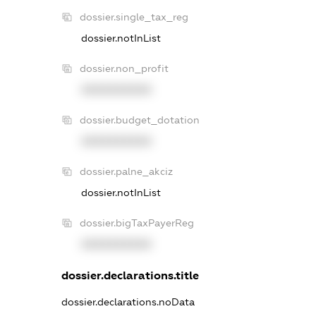
dossier.single_tax_reg
dossier.notInList
dossier.non_profit
XXXXXXXXXX
dossier.budget_dotation
XXXXXXXXXX
dossier.palne_akciz
dossier.notInList
dossier.bigTaxPayerReg
XXXXXXXXXX
dossier.declarations.title
dossier.declarations.noData