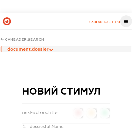
CAHEADER.GETTEST
CAHEADER.SEARCH
document.dossier
НОВИЙ СТИМУЛ
riskFactors.title
0
0
0
dossier.fullName: