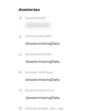
dossier.tax
dossier.staff
XXXXXXXXXX
dossier.taxDebt
dossier.missingData
dossier.esvDebt
dossier.missingData
dossier.ndsPayer
dossier.missingData
dossier.ndsAnnul
dossier.missingData
dossier.single_tax_reg