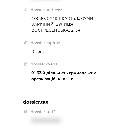
dossier.address:
40030, СУМСЬКА ОБЛ., СУМИ,
ЗАРІЧНИЙ, ВУЛИЦЯ
ВОСКРЕСЕНСЬКА, 2, 34
dossier.capital:
0 грн.
dossier.kveds:
91.33.0
діяльність громадських
організацій, н. в. і. г.
dossier.tax
dossier.staff
XXXXXXXXXX