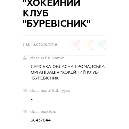
"ХОКЕЙНИЙ
КЛУБ
"БУРЕВІСНИК"
riskFactors.title
0
0
0
dossier.fullName:
СУМСЬКА ОБЛАСНА ГРОМАДСЬКА
ОРГАНІЗАЦІЯ "ХОКЕЙНИЙ КЛУБ
"БУРЕВІСНИК"
dossier.opfSubType:
-
dossier.edrpo:
36437844