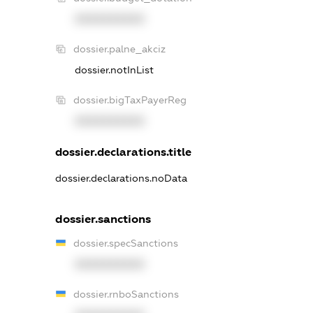
XXXXXXXXXX
dossier.palne_akciz
dossier.notInList
dossier.bigTaxPayerReg
XXXXXXXXXX
dossier.declarations.title
dossier.declarations.noData
dossier.sanctions
dossier.specSanctions
XXXXXXXXXX
dossier.rnboSanctions