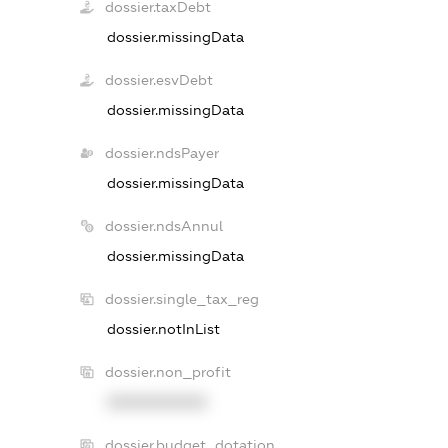
dossier.taxDebt
dossier.missingData
dossier.esvDebt
dossier.missingData
dossier.ndsPayer
dossier.missingData
dossier.ndsAnnul
dossier.missingData
dossier.single_tax_reg
dossier.notInList
dossier.non_profit
XXXXXXXXXX
dossier.budget_dotation