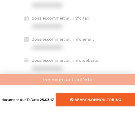
XXXXXXXXXX
dossier.commercial_info.fax
XXXXXXXXXX
dossier.commercial_info.email
XXXXXXXXXX
dossier.commercial_info.website
XXXXXXXXXX
freemium.actualData
dossier.commercial_info.activity
XXXXXXXXXX
document.dueToDate
25.03.17
SEARCH.ONMONITORING
freemium.exampleText_1
freemium.exampleText_2
freemium.anonymousPerSearch2