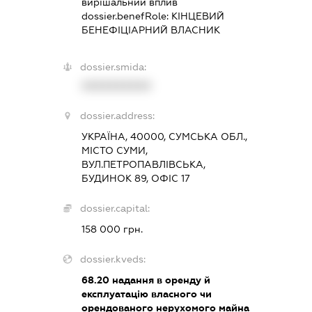
вирішальний вплив
dossier.benefRole:
КІНЦЕВИЙ
БЕНЕФІЦІАРНИЙ ВЛАСНИК
dossier.smida:
XXXXXXXXXX
dossier.address:
УКРАЇНА, 40000, СУМСЬКА ОБЛ.,
МІСТО СУМИ,
ВУЛ.ПЕТРОПАВЛІВСЬКА,
БУДИНОК 89, ОФІС 17
dossier.capital:
158 000 грн.
dossier.kveds:
68.20
надання в оренду й
експлуатацію власного чи
орендованого нерухомого майна