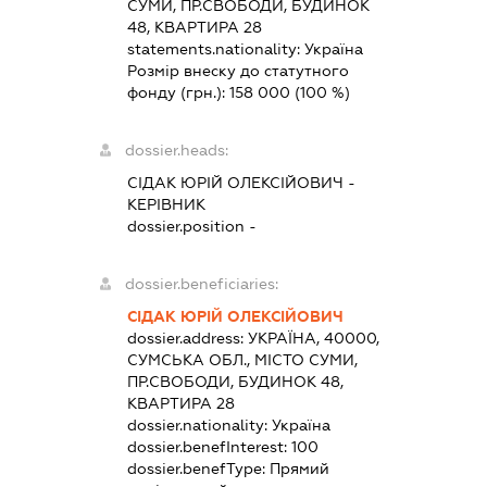
СУМИ, ПР.СВОБОДИ, БУДИНОК
48, КВАРТИРА 28
statements.nationality:
Україна
Розмір внеску до статутного
фонду (грн.):
158 000
(100 %)
dossier.heads:
СІДАК ЮРІЙ ОЛЕКСІЙОВИЧ
-
КЕРІВНИК
dossier.position -
dossier.beneficiaries:
СІДАК ЮРІЙ ОЛЕКСІЙОВИЧ
dossier.address:
УКРАЇНА, 40000,
СУМСЬКА ОБЛ., МІСТО СУМИ,
ПР.СВОБОДИ, БУДИНОК 48,
КВАРТИРА 28
dossier.nationality:
Україна
dossier.benefInterest:
100
dossier.benefType:
Прямий