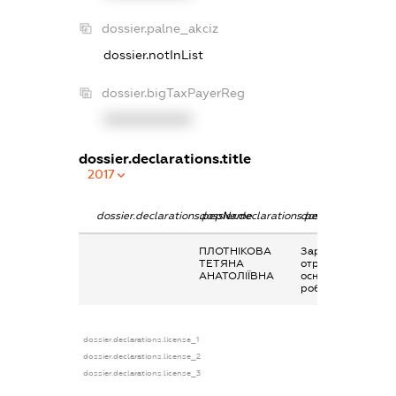
dossier.palne_akciz
dossier.notInList
dossier.bigTaxPayerReg
XXXXXXXXXX
dossier.declarations.title
2017
dossier.declarations.pepName
dossier.declarations.personName
dossier.declaratio
ПЛОТНІКОВА
Заробітна плата
ТЕТЯНА
отримана за
АНАТОЛІЇВНА
основним місцем
роботи
dossier.declarations.license_1
dossier.declarations.license_2
dossier.declarations.license_3