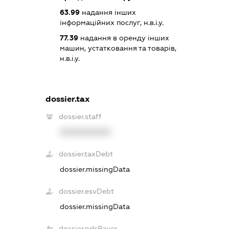
63.99
надання інших
інформаційних послуг, н.в.і.у.
77.39
надання в оренду інших
машин, устатковання та товарів,
н.в.і.у.
dossier.tax
dossier.staff
XXXXXXXXXX
dossier.taxDebt
dossier.missingData
dossier.esvDebt
dossier.missingData
dossier.ndsPayer