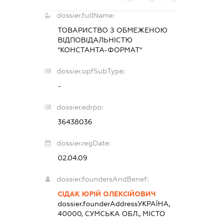
dossier.fullName:
ТОВАРИСТВО З ОБМЕЖЕНОЮ
ВІДПОВІДАЛЬНІСТЮ
"КОНСТАНТА-ФОРМАТ"
dossier.opfSubType:
-
dossier.edrpo:
36438036
dossier.regDate:
02.04.09
dossier.foundersAndBenef:
СІДАК ЮРІЙ ОЛЕКСІЙОВИЧ
dossier.founderAddress
УКРАЇНА,
40000, СУМСЬКА ОБЛ., МІСТО