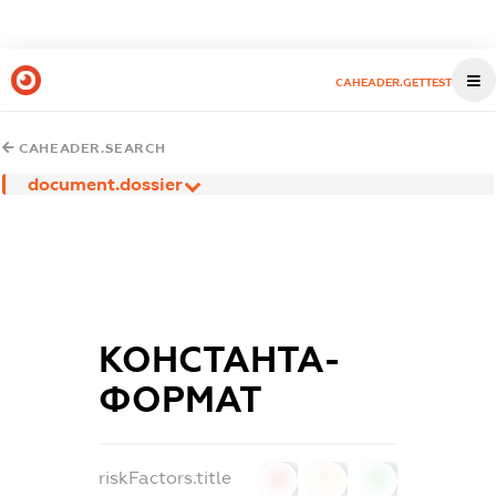
CAHEADER.GETTEST
CAHEADER.SEARCH
document.dossier
КОНСТАНТА-
ФОРМАТ
riskFactors.title
0
0
0