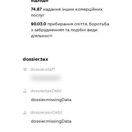
відходів
74.87
надання інших комерційних
послуг
90.03.0
прибирання сміття, боротьба
з забрудненням та подібні види
діяльності
dossier.tax
dossier.staff
XXXXXXXXXX
dossier.taxDebt
dossier.missingData
dossier.esvDebt
dossier.missingData