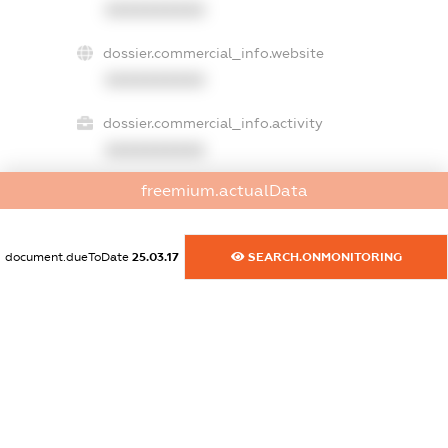
XXXXXXXXXX
dossier.commercial_info.website
XXXXXXXXXX
dossier.commercial_info.activity
XXXXXXXXXX
freemium.actualData
freemium.exampleText_1
freemium.exampleText_2
document.dueToDate
25.03.17
SEARCH.ONMONITORING
freemium.anonymousPerSearch2
FREEMIUM.DETAILS
FREEMIUM.REGISTER