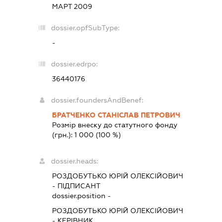
МАРТ 2009
dossier.opfSubType:
-
dossier.edrpo:
36440176
dossier.foundersAndBenef:
БРАТЧЕНКО СТАНІСЛАВ ПЕТРОВИЧ
Розмір внеску до статутного фонду
(грн.):
1 000
(100 %)
dossier.heads:
РОЗДОБУТЬКО ЮРІЙ ОЛЕКСІЙОВИЧ
-
ПІДПИСАНТ
dossier.position -
РОЗДОБУТЬКО ЮРІЙ ОЛЕКСІЙОВИЧ
-
КЕРІВНИК