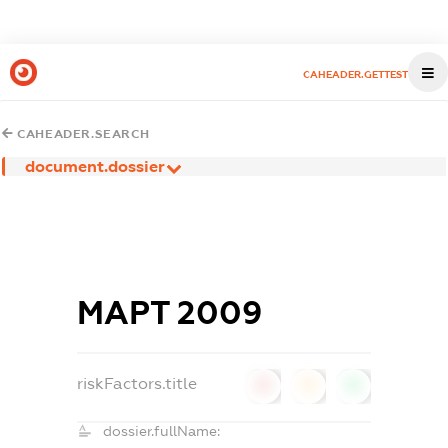
CAHEADER.GETTEST
CAHEADER.SEARCH
document.dossier
МАРТ 2009
riskFactors.title
0
0
0
dossier.fullName: