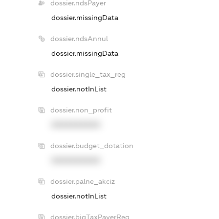
dossier.ndsPayer
dossier.missingData
dossier.ndsAnnul
dossier.missingData
dossier.single_tax_reg
dossier.notInList
dossier.non_profit
XXXXXXXXXX
dossier.budget_dotation
XXXXXXXXXX
dossier.palne_akciz
dossier.notInList
dossier.bigTaxPayerReg