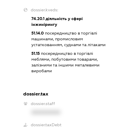
dossier.kveds:
74.20.1
діяльність у сфері
інжинірингу
51.14.0
посередництво в торгівлі
машинами, промисловим
устаткованням, суднами та літаками
51.15
посередництво в торгівлі
меблями, побутовими товарами,
залізними та іншими металевими
виробами
dossier.tax
dossier.staff
XXXXXXXXXX
dossier.taxDebt