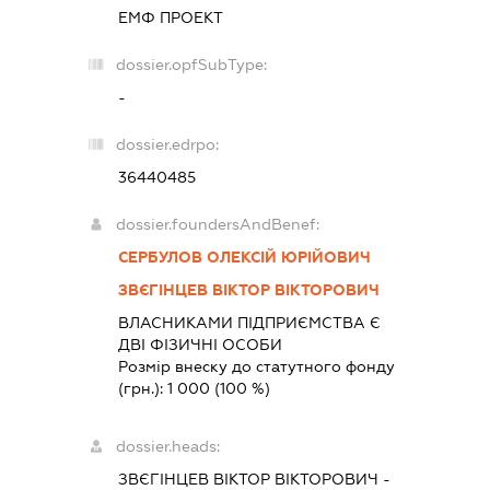
ЕМФ ПРОЕКТ
dossier.opfSubType:
-
dossier.edrpo:
36440485
dossier.foundersAndBenef:
СЕРБУЛОВ ОЛЕКСІЙ ЮРІЙОВИЧ
ЗВЄГІНЦЕВ ВІКТОР ВІКТОРОВИЧ
ВЛАСНИКАМИ ПІДПРИЄМСТВА Є
ДВІ ФІЗИЧНІ ОСОБИ
Розмір внеску до статутного фонду
(грн.):
1 000
(100 %)
dossier.heads:
ЗВЄГІНЦЕВ ВІКТОР ВІКТОРОВИЧ
-