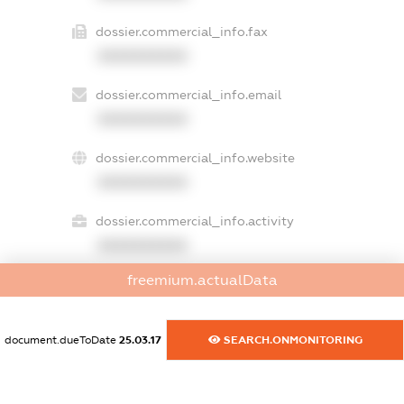
dossier.commercial_info.fax
XXXXXXXXXX
dossier.commercial_info.email
XXXXXXXXXX
dossier.commercial_info.website
XXXXXXXXXX
dossier.commercial_info.activity
XXXXXXXXXX
freemium.actualData
freemium.exampleText_1
freemium.exampleText_2
document.dueToDate
25.03.17
SEARCH.ONMONITORING
freemium.anonymousPerSearch2
FREEMIUM.DETAILS