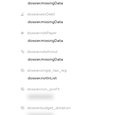
dossier.missingData
dossier.esvDebt
dossier.missingData
dossier.ndsPayer
dossier.missingData
dossier.ndsAnnul
dossier.missingData
dossier.single_tax_reg
dossier.notInList
dossier.non_profit
XXXXXXXXXX
dossier.budget_dotation