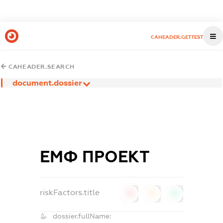
CAHEADER.GETTEST
CAHEADER.SEARCH
document.dossier
ЕМФ ПРОЕКТ
riskFactors.title
0
0
0
dossier.fullName: