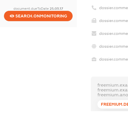
dossier.comme
document.dueToDate
25.03.17
SEARCH.ONMONITORING
dossier.commer
dossier.commer
dossier.commer
dossier.commer
freemium.exa
freemium.ex
freemium.an
FREEMIUM.D