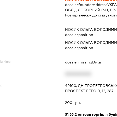
dossier.founderAddress
УКРА
ОБЛ., , СОБОРНИЙ Р-Н, ПР-Т 
Розмір внеску до статутног
НОСИК ОЛЬГА ВОЛОДИМИ
dossier.position -
НОСИК ОЛЬГА ВОЛОДИМИ
dossier.position -
iaries:
dossier.missingData
XXXXXXXXXX
:
49100, ДНІПРОПЕТРОВСЬКА
ПРОСПЕКТ ГЕРОЇВ, 12, 287
200 грн.
51.53.2
оптова торгівля буд