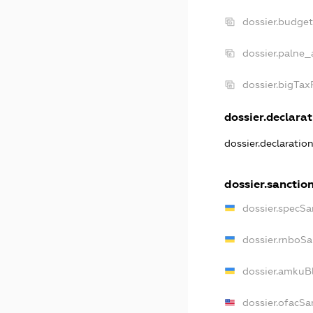
dossier.budge
dossier.palne_
dossier.bigTa
dossier.declarat
dossier.declaratio
dossier.sanctio
dossier.specSa
dossier.rnboS
dossier.amkuB
dossier.ofacSa