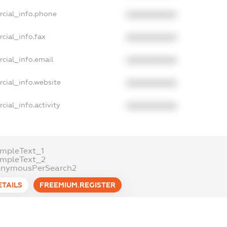
rcial_info.phone
XXXXXXXXXX
cial_info.fax
XXXXXXXXXX
cial_info.email
XXXXXXXXXX
cial_info.website
XXXXXXXXXX
cial_info.activity
XXXXXXXXXX
mpleText_1
ampleText_2
onymousPerSearch2
ETAILS
FREEMIUM.REGISTER