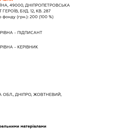
ЇНА, 49000, ДНIПРОПЕТРОВСЬКА
ГЕРОЇВ, БУД. 12, КВ. 287
о фонду (грн.):
200
(100 %)
РІВНА
-
ПІДПИСАНТ
РІВНА
-
КЕРІВНИК
 ОБЛ., ДНІПРО, ЖОВТНЕВИЙ,
івельними матеріалами