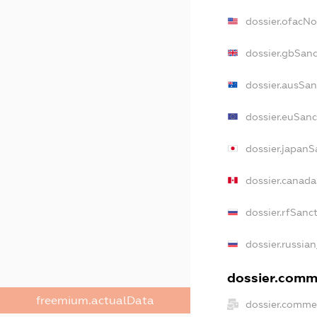
dossier.ofacN
dossier.gbSan
dossier.ausSan
dossier.euSanc
dossier.japanS
dossier.canad
dossier.rfSanc
dossier.russia
dossier.comme
freemium.actualData
dossier.comme