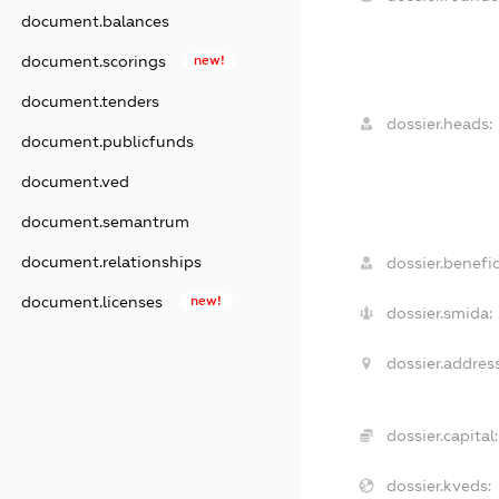
document.balances
document.scorings
new!
document.tenders
dossier.heads:
document.publicfunds
document.ved
document.semantrum
document.relationships
dossier.benefic
document.licenses
new!
dossier.smida:
dossier.address
dossier.capital:
dossier.kveds: