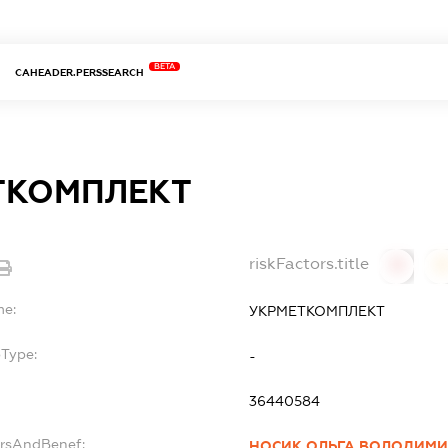
BETA
CAHEADER.PERSSEARCH
ТКОМПЛЕКТ
riskFactors.title
0
0
me:
УКРМЕТКОМПЛЕКТ
bType:
-
36440584
ersAndBenef:
НОСИК ОЛЬГА ВОЛОДИМИ