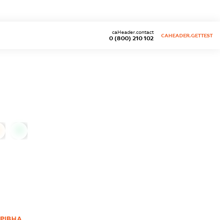
caHeader.contact
CAHEADER.GETTEST
0 (800) 210 102
0
РІВНА