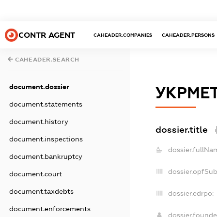
CONTR AGENT
CAHEADER.COMPANIES
CAHEADER.PERSONS
CAHEADER.SEARCH
document.dossier
УКРМЕ
document.statements
document.history
dossier.title
document.inspections
dossier.fullNa
document.bankruptcy
dossier.opfSu
document.court
document.taxdebts
dossier.edrpo:
document.enforcements
dossier.found