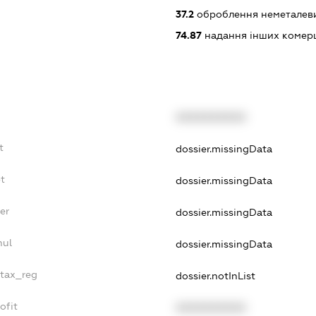
37.2
оброблення неметалевих
74.87
надання інших комерц
XXXXXXXXXX
t
dossier.missingData
bt
dossier.missingData
er
dossier.missingData
nul
dossier.missingData
_tax_reg
dossier.notInList
ofit
XXXXXXXXXX