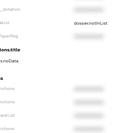
t_dotation
XXXXXXXXXX
akciz
dossier.notInList
xPayerReg
XXXXXXXXXX
ions.title
ns.noData
ns
nctions
XXXXXXXXXX
anctions
XXXXXXXXXX
lackList
XXXXXXXXXX
nctions
XXXXXXXXXX