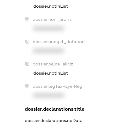
dossier.notInList
dossier.non_profit
XXXXXXXXXX
dossier.budget_dotation
XXXXXXXXXX
dossier.palne_akciz
dossier.notInList
dossier.bigTaxPayerReg
XXXXXXXXXX
dossier.declarations.title
dossier.declarations.noData