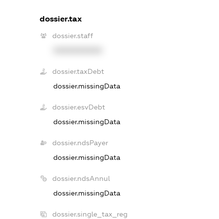
dossier.tax
dossier.staff
XXXXXXXXXX
dossier.taxDebt
dossier.missingData
dossier.esvDebt
dossier.missingData
dossier.ndsPayer
dossier.missingData
dossier.ndsAnnul
dossier.missingData
dossier.single_tax_reg