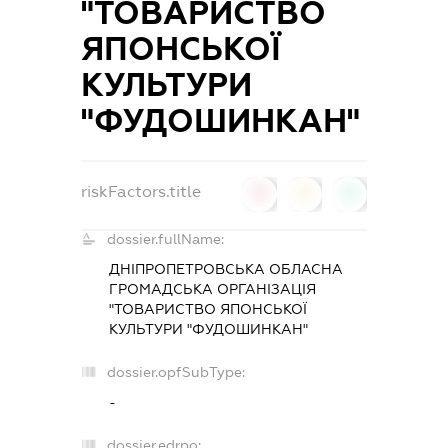
"ТОВАРИСТВО
ЯПОНСЬКОЇ
КУЛЬТУРИ
"ФУДОШИНКАН"
riskFactors.title
0
0
0
dossier.fullName:
ДНІПРОПЕТРОВСЬКА ОБЛАСНА
ГРОМАДСЬКА ОРГАНІЗАЦІЯ
"ТОВАРИСТВО ЯПОНСЬКОЇ
КУЛЬТУРИ "ФУДОШИНКАН"
dossier.opfSubType:
-
dossier.edrpo: