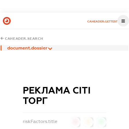
CAHEADER.GETTEST
CAHEADER.SEARCH
document.dossier
РЕКЛАМА СІТІ
ТОРГ
riskFactors.title
0
0
0