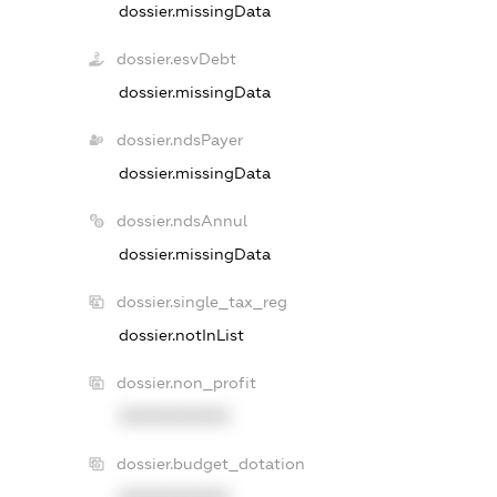
dossier.missingData
dossier.esvDebt
dossier.missingData
dossier.ndsPayer
dossier.missingData
dossier.ndsAnnul
dossier.missingData
dossier.single_tax_reg
dossier.notInList
dossier.non_profit
XXXXXXXXXX
dossier.budget_dotation