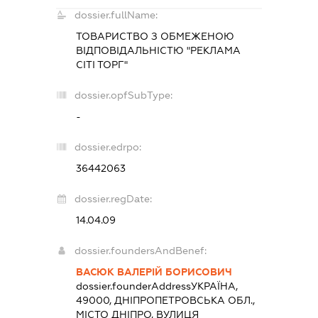
dossier.fullName:
ТОВАРИСТВО З ОБМЕЖЕНОЮ
ВІДПОВІДАЛЬНІСТЮ "РЕКЛАМА
СІТІ ТОРГ"
dossier.opfSubType:
-
dossier.edrpo:
36442063
dossier.regDate:
14.04.09
dossier.foundersAndBenef:
ВАСЮК ВАЛЕРІЙ БОРИСОВИЧ
dossier.founderAddress
УКРАЇНА,
49000, ДНІПРОПЕТРОВСЬКА ОБЛ.,
МІСТО ДНІПРО, ВУЛИЦЯ