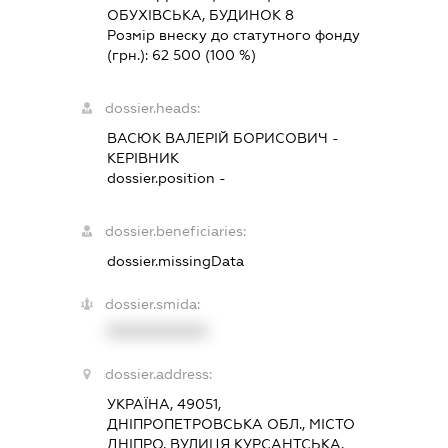
ОБУХІВСЬКА, БУДИНОК 8
Розмір внеску до статутного фонду
(грн.):
62 500
(100 %)
dossier.heads:
ВАСЮК ВАЛЕРІЙ БОРИСОВИЧ
-
КЕРІВНИК
dossier.position -
dossier.beneficiaries:
dossier.missingData
dossier.smida:
XXXXXXXXXX
dossier.address:
УКРАЇНА, 49051,
ДНІПРОПЕТРОВСЬКА ОБЛ., МІСТО
ДНІПРО, ВУЛИЦЯ КУРСАНТСЬКА,