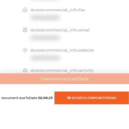
dossier.commercial_info.fax
XXXXXXXXXX
dossier.commercial_info.email
XXXXXXXXXX
dossier.commercial_info.website
XXXXXXXXXX
dossier.commercial_info.activity
XXXXXXXXXX
freemium.actualData
document.dueToDate
02.04.23
SEARCH.ONMONITORING
freemium.exampleText_1
freemium.exampleText_2
freemium.anonymousPerSearch2
FREEMIUM.DETAILS