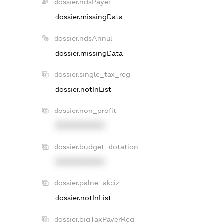
dossier.ndsPayer
dossier.missingData
dossier.ndsAnnul
dossier.missingData
dossier.single_tax_reg
dossier.notInList
dossier.non_profit
XXXXXXXXXX
dossier.budget_dotation
XXXXXXXXXX
dossier.palne_akciz
dossier.notInList
dossier.bigTaxPayerReg