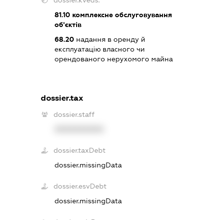
81.10
комплексне обслуговування
об'єктів
68.20
надання в оренду й
експлуатацію власного чи
орендованого нерухомого майна
dossier.tax
dossier.staff
XXXXXXXXXX
dossier.taxDebt
dossier.missingData
dossier.esvDebt
dossier.missingData