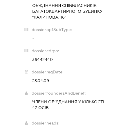
ОБ'ЄДНАННЯ СПІВВЛАСНИКІВ
БАГАТОКВАРТИРНОГО БУДИНКУ
"КАЛИНОВА,116"
dossier.opfSubType:
-
dossier.edrpo:
36442440
dossier.regDate:
23.04.09
dossier.foundersAndBenef:
ЧЛЕНИ ОБ’ЄДНАННЯ У КІЛЬКОСТІ
47 ОСІБ
dossier.heads: