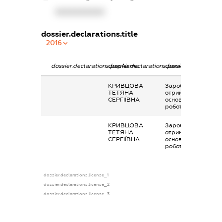
XXXXXXXXXX
dossier.declarations.title
2016
dossier.declarations.pepName
dossier.declarations.personName
dossier.declaration
КРИВЦОВА
Заробітна плата
ТЕТЯНА
отримана за
СЕРГІЇВНА
основним місцем
роботи
КРИВЦОВА
Заробітна плата
ТЕТЯНА
отримана за
СЕРГІЇВНА
основним місцем
роботи
dossier.declarations.license_1
dossier.declarations.license_2
dossier.declarations.license_3