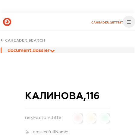
CAHEADER.GETTEST
CAHEADER.SEARCH
document.dossier
КАЛИНОВА,116
riskFactors.title
0
0
0
dossier.fullName: