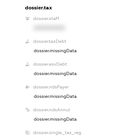
dossier.tax
dossier.staff
XXXXXXXXXX
dossier.taxDebt
dossier.missingData
dossier.esvDebt
dossier.missingData
dossier.ndsPayer
dossier.missingData
dossier.ndsAnnul
dossier.missingData
dossier.single_tax_reg