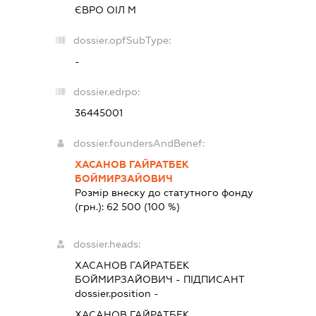
ЄВРО ОІЛ М
dossier.opfSubType:
-
dossier.edrpo:
36445001
dossier.foundersAndBenef:
ХАСАНОВ ГАЙРАТБЕК
БОЙМИРЗАЙОВИЧ
Розмір внеску до статутного фонду
(грн.):
62 500
(100 %)
dossier.heads:
ХАСАНОВ ГАЙРАТБЕК
БОЙМИРЗАЙОВИЧ
-
ПІДПИСАНТ
dossier.position -
ХАСАНОВ ГАЙРАТБЕК