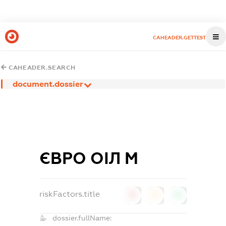
CAHEADER.GETTEST
CAHEADER.SEARCH
document.dossier
ЄВРО ОІЛ М
riskFactors.title
0
0
0
dossier.fullName: