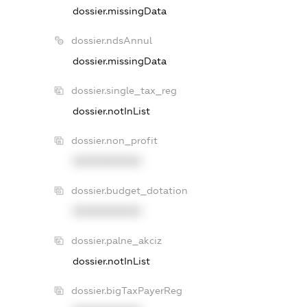
dossier.missingData
dossier.ndsAnnul
dossier.missingData
dossier.single_tax_reg
dossier.notInList
dossier.non_profit
XXXXXXXXXX
dossier.budget_dotation
XXXXXXXXXX
dossier.palne_akciz
dossier.notInList
dossier.bigTaxPayerReg