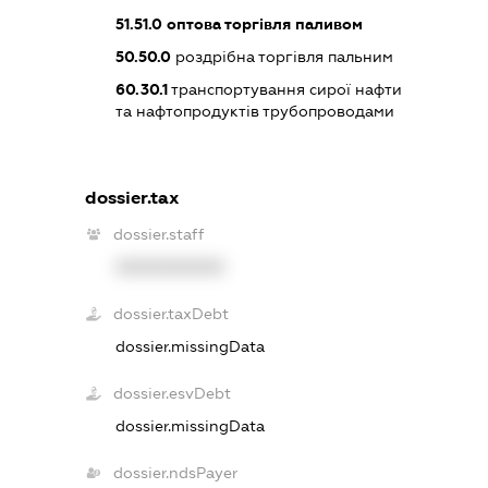
51.51.0
оптова торгівля паливом
50.50.0
роздрібна торгівля пальним
60.30.1
транспортування сирої нафти
та нафтопродуктів трубопроводами
dossier.tax
dossier.staff
XXXXXXXXXX
dossier.taxDebt
dossier.missingData
dossier.esvDebt
dossier.missingData
dossier.ndsPayer