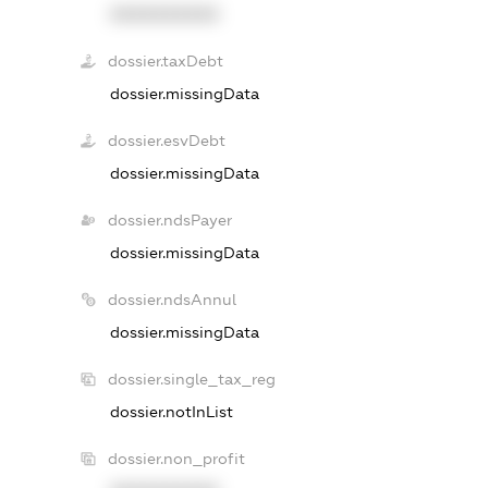
XXXXXXXXXX
dossier.taxDebt
dossier.missingData
dossier.esvDebt
dossier.missingData
dossier.ndsPayer
dossier.missingData
dossier.ndsAnnul
dossier.missingData
dossier.single_tax_reg
dossier.notInList
dossier.non_profit