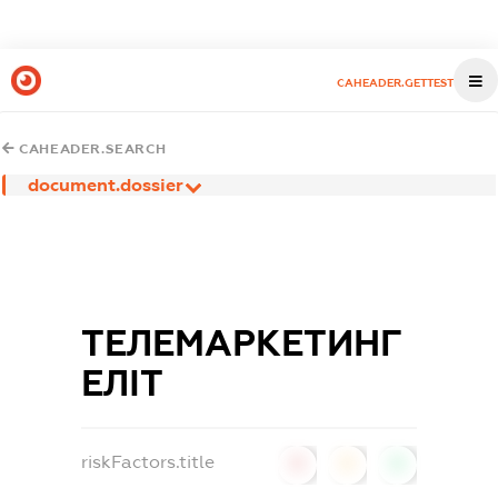
CAHEADER.GETTEST
CAHEADER.SEARCH
document.dossier
ТЕЛЕМАРКЕТИНГ
ЕЛІТ
riskFactors.title
0
0
0