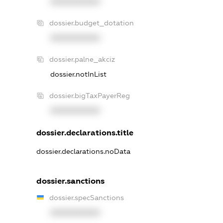
XXXXXXXXXX
dossier.budget_dotation
XXXXXXXXXX
dossier.palne_akciz
dossier.notInList
dossier.bigTaxPayerReg
XXXXXXXXXX
dossier.declarations.title
dossier.declarations.noData
dossier.sanctions
dossier.specSanctions
XXXXXXXXXX