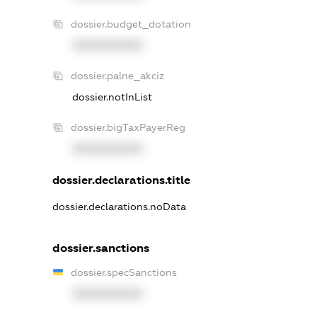
dossier.budget_dotation
XXXXXXXXXX
dossier.palne_akciz
dossier.notInList
dossier.bigTaxPayerReg
XXXXXXXXXX
dossier.declarations.title
dossier.declarations.noData
dossier.sanctions
dossier.specSanctions
XXXXXXXXXX