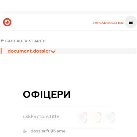
CAHEADER.GETTEST
CAHEADER.SEARCH
document.dossier
ОФІЦЕРИ
riskFactors.title
0
0
0
dossier.fullName: