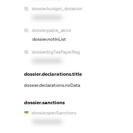
dossier.budget_dotation
XXXXXXXXXX
dossier.palne_akciz
dossier.notInList
dossier.bigTaxPayerReg
XXXXXXXXXX
dossier.declarations.title
dossier.declarations.noData
dossier.sanctions
dossier.specSanctions
XXXXXXXXXX