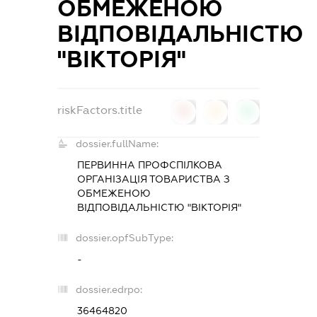
ОБМЕЖЕНОЮ
ВІДПОВІДАЛЬНІСТЮ
"ВІКТОРІЯ"
riskFactors.title
0
0
0
dossier.fullName:
ПЕРВИННА ПРОФСПІЛКОВА
ОРГАНІЗАЦІЯ ТОВАРИСТВА З
ОБМЕЖЕНОЮ
ВІДПОВІДАЛЬНІСТЮ "ВІКТОРІЯ"
dossier.opfSubType:
-
dossier.edrpo:
36464820