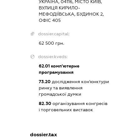
УКРАЇНА, 04116, МІСТО КИЇВ,
ВУЛИЦЯ КИРИЛО-
МЕФОДІЇВСЬКА, БУДИНОК 2,
ОФІС 405
dossier.capital:
62 500 грн.
dossier.kveds:
62.01
комп'ютерне
програмування
73.20
дослідження кон'юнктури
ринку та виявлення
громадської думки
82.30
організування конгресів
і торговельних виставок
dossier.tax