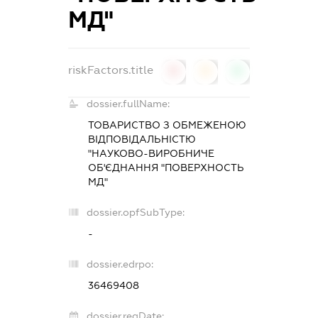
МД"
riskFactors.title
0
0
0
dossier.fullName:
ТОВАРИСТВО З ОБМЕЖЕНОЮ
ВІДПОВІДАЛЬНІСТЮ
"НАУКОВО-ВИРОБНИЧЕ
ОБ'ЄДНАННЯ "ПОВЕРХНОСТЬ
МД"
dossier.opfSubType:
-
dossier.edrpo:
36469408
dossier.regDate: