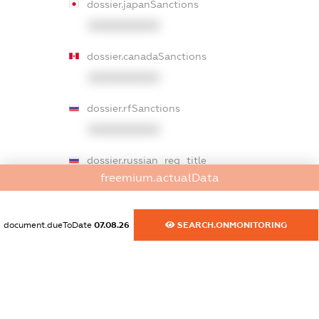
dossier.japanSanctions
XXXXXXXXXX
dossier.canadaSanctions
XXXXXXXXXX
dossier.rfSanctions
XXXXXXXXXX
dossier.russian_reg_title
freemium.actualData
XXXXXXXXXX
dossier.commercial_info.title
document.dueToDate
07.08.26
SEARCH.ONMONITORING
dossier.commercial_info.postal_address
XXXXXXXXXX
dossier.commercial_info.phone
XXXXXXXXXX