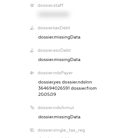
dossier.staff
XXXXXXXXXX
dossier.taxDebt
dossier.missingData
dossier.esvDebt
dossier.missingData
dossier.ndsPayer
dossier.yes
dossier.ndsInn
364694026591
dossier.from
20.05.09
dossier.ndsAnnul
dossier.missingData
dossier.single_tax_reg