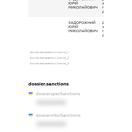
ЮРІЙ
зайняття
МИКОЛАЙОВИЧ
підприємницько
діяльністю
ЗАДОРОЖНИЙ
Дохід від
ЮРІЙ
зайняття
МИКОЛАЙОВИЧ
підприємницько
діяльністю
dossier.declarations.license_1
dossier.declarations.license_2
dossier.declarations.license_3
dossier.sanctions
dossier.specSanctions
XXXXXXXXXX
dossier.rnboSanctions
XXXXXXXXXX