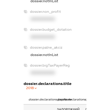
dossier.notInList
dossier.non_profit
XXXXXXXXXX
dossier.budget_dotation
XXXXXXXXXX
dossier.palne_akciz
dossier.notInList
dossier.bigTaxPayerReg
XXXXXXXXXX
dossier.declarations.title
2018
dossier.declarations.pepName
dossier.declarations.personName
dossier.declarati
ЗАДОРОЖНИЙ
Дохід від