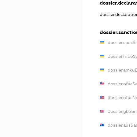
dossier.declarat
dossier.declarati
dossier.sanctio
dossier.specS
dossier.rnboS
dossier.amkuB
dossier.ofacS
dossier.ofac
dossier.gbSan
dossier.ausSa