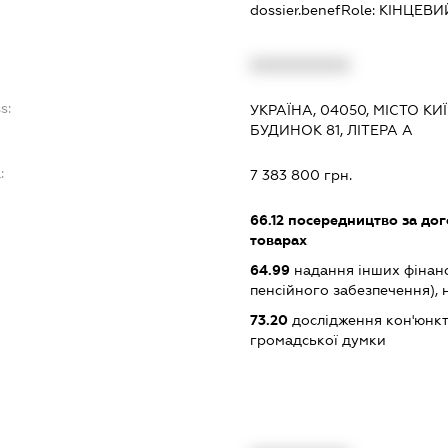
dossier.benefRole:
КІНЦЕВИ
XXXXXXXXXX
s:
УКРАЇНА, 04050, МІСТО КИ
БУДИНОК 81, ЛІТЕРА А
:
7 383 800 грн.
66.12
посередництво за дог
товарах
64.99
надання інших фінанс
пенсійного забезпечення), н.в
73.20
дослідження кон'юнкт
громадської думки