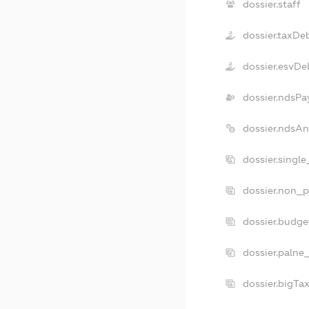
dossier.staff
dossier.taxDe
dossier.esvDe
dossier.ndsPa
dossier.ndsA
dossier.singl
dossier.non_p
dossier.budg
dossier.palne
dossier.bigTa