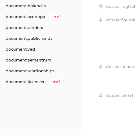
document.balances
dossier.regDat
document.scorings
new!
dossier.foun
document.tenders
document.publicfunds
document.ved
document.semantrum
dossier.heads:
document.relationships
document.licenses
new!
dossier.benefi