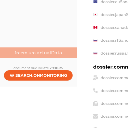
dossier.euSan
dossier.japan
dossier.canad
dossier.rfSan
freemium.actualData
dossier.russia
dossier.comme
document.dueToDate
29.10.25
SEARCH.ONMONITORING
dossier.comme
dossier.comme
dossier.comme
dossier.comme