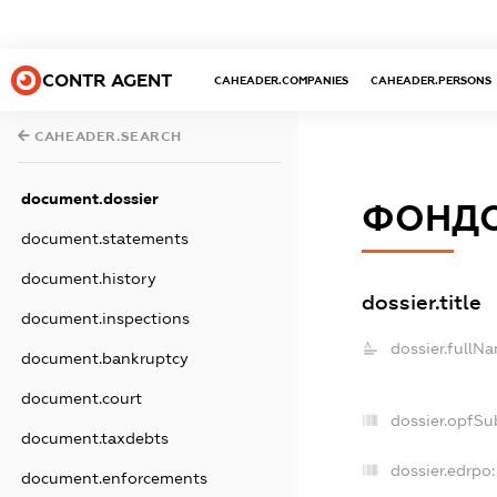
CONTR AGENT
CAHEADER.COMPANIES
CAHEADER.PERSONS
CAHEADER.SEARCH
document.dossier
ФОНДО
document.statements
document.history
dossier.title
document.inspections
dossier.fullN
document.bankruptcy
document.court
dossier.opfSu
document.taxdebts
dossier.edrpo:
document.enforcements