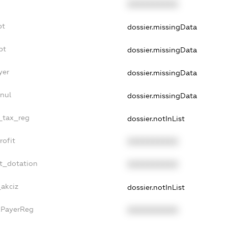
XXXXXXXXXX
bt
dossier.missingData
bt
dossier.missingData
yer
dossier.missingData
nnul
dossier.missingData
e_tax_reg
dossier.notInList
rofit
XXXXXXXXXX
et_dotation
XXXXXXXXXX
_akciz
dossier.notInList
xPayerReg
XXXXXXXXXX