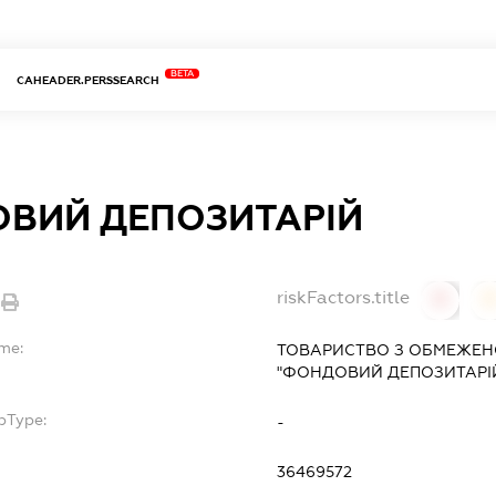
BETA
CAHEADER.PERSSEARCH
ВИЙ ДЕПОЗИТАРІЙ
riskFactors.title
0
ame:
ТОВАРИСТВО З ОБМЕЖЕН
"ФОНДОВИЙ ДЕПОЗИТАРІ
bType:
-
36469572