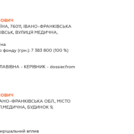
ЙОВИЧ
ЇНА, 76011, ІВАНО-ФРАНКІВСЬКА
КІВСЬК, ВУЛИЦЯ МЕДИЧНА,
їна
о фонду (грн.):
7 383 800
(100 %)
ЛАВІВНА
-
КЕРІВНИК
- dossier.from
ЙОВИЧ
ВАНО-ФРАНКІВСЬКА ОБЛ., МІСТО
Л.МЕДИЧНА, БУДИНОК 9,
ирішальний вплив