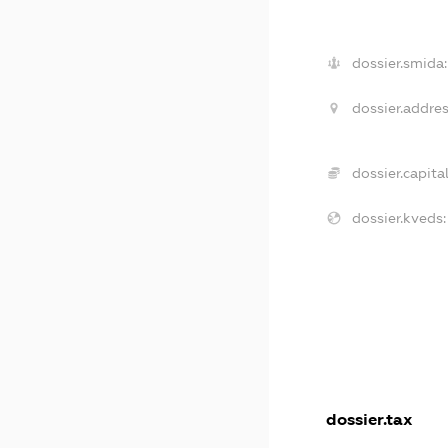
dossier.smida:
dossier.addres
dossier.capital
dossier.kveds:
dossier.tax