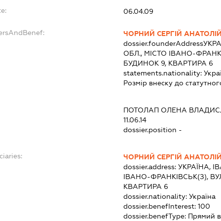
e:
06.04.09
dersAndBenef:
ЧОРНИЙ СЕРГІЙ АНАТОЛІ
dossier.founderAddress
УКРА
ОБЛ., МІСТО ІВАНО-ФРАН
БУДИНОК 9, КВАРТИРА 6
statements.nationality:
Укра
Розмір внеску до статутног
ПОТОЛАП ОЛЕНА ВЛАДИС
11.06.14
dossier.position -
ciaries:
ЧОРНИЙ СЕРГІЙ АНАТОЛІ
dossier.address:
УКРАЇНА, І
ІВАНО-ФРАНКІВСЬК(З), ВУ
КВАРТИРА 6
dossier.nationality:
Україна
dossier.benefInterest:
100
dossier.benefType:
Прямий в