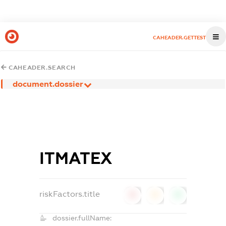
CAHEADER.GETTEST
CAHEADER.SEARCH
document.dossier
ІТМАТЕХ
riskFactors.title
0
0
0
dossier.fullName: