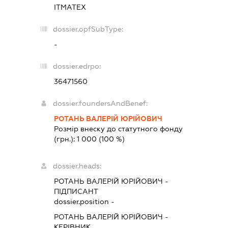
ІТМАТЕХ
dossier.opfSubType:
-
dossier.edrpo:
36471560
dossier.foundersAndBenef:
РОТАНЬ ВАЛЕРІЙ ЮРІЙОВИЧ
Розмір внеску до статутного фонду
(грн.):
1 000
(100 %)
dossier.heads:
РОТАНЬ ВАЛЕРІЙ ЮРІЙОВИЧ
-
ПІДПИСАНТ
dossier.position -
РОТАНЬ ВАЛЕРІЙ ЮРІЙОВИЧ
-
КЕРІВНИК