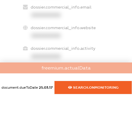
dossier.commercial_info.email
XXXXXXXXXX
dossier.commercial_info.website
XXXXXXXXXX
dossier.commercial_info.activity
XXXXXXXXXX
freemium.actualData
freemium.exampleText_1
freemium.exampleText_2
document.dueToDate
25.03.17
SEARCH.ONMONITORING
freemium.anonymousPerSearch2
FREEMIUM.DETAILS
FREEMIUM.REGISTER