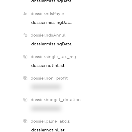
dossier.missingData
dossier.ndsPayer
dossier.missingData
dossier.ndsAnnul
dossier.missingData
dossier.single_tax_reg
dossier.notInList
dossier.non_profit
XXXXXXXXXX
dossier.budget_dotation
XXXXXXXXXX
dossier.palne_akciz
dossier.notInList