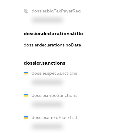
dossier.bigTaxPayerReg
XXXXXXXXXX
dossier.declarations.title
dossier.declarations.noData
dossier.sanctions
dossier.specSanctions
XXXXXXXXXX
dossier.rnboSanctions
XXXXXXXXXX
dossier.amkuBlackList
XXXXXXXXXX