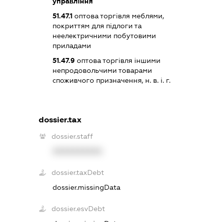
управління
51.47.1
оптова торгівля меблями,
покриттям для підлоги та
неелектричними побутовими
приладами
51.47.9
оптова торгівля іншими
непродовольчими товарами
споживчого призначення, н. в. і. г.
dossier.tax
dossier.staff
XXXXXXXXXX
dossier.taxDebt
dossier.missingData
dossier.esvDebt