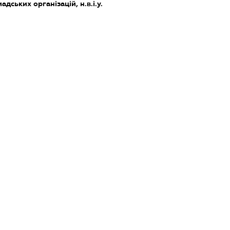
дських організацій, н.в.і.у.