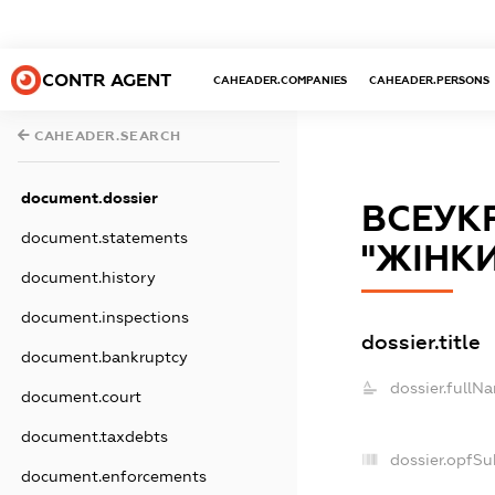
CONTR AGENT
CAHEADER.COMPANIES
CAHEADER.PERSONS
CAHEADER.SEARCH
document.dossier
ВСЕУК
document.statements
"ЖІНК
document.history
document.inspections
dossier.title
document.bankruptcy
dossier.fullN
document.court
document.taxdebts
dossier.opfSu
document.enforcements