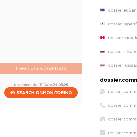
dossier.euSan
dossier.japan
dossier.cana
dossier.rfSan
dossier.russia
freemium.actualData
dossier.comm
document.dueToDate
24.03.25
dossier.comme
SEARCH.ONMONITORING
dossier.comm
dossier.comme
dossier.comme