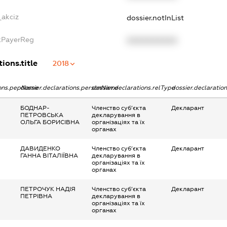
_akciz
dossier.notInList
axPayerReg
XXXXXXXXXX
ions.title
2018
ions.pepName
dossier.declarations.personName
dossier.declarations.relType
dossier.declaratio
БОДНАР-
Членство суб’єкта
Декларант
ПЕТРОВСЬКА
декларування в
ОЛЬГА БОРИСІВНА
організаціях та їх
органах
ДАВИДЕНКО
Членство суб’єкта
Декларант
ГАННА ВІТАЛІЇВНА
декларування в
організаціях та їх
органах
ПЕТРОЧУК НАДІЯ
Членство суб’єкта
Декларант
ПЕТРІВНА
декларування в
організаціях та їх
органах