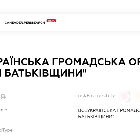
BETA
CAHEADER.PERSSEARCH
РАЇНСЬКА ГРОМАДСЬКА ОР
И БАТЬКІВЩИНИ"
riskFactors.title
0
ame:
ВСЕУКРАЇНСЬКА ГРОМАДС
БАТЬКІВЩИНИ"
bType:
-