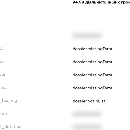
94.99
діяльність інших грома
XXXXXXXXXX
bt
dossier.missingData
bt
dossier.missingData
yer
dossier.missingData
nnul
dossier.missingData
e_tax_reg
dossier.notInList
rofit
XXXXXXXXXX
et_dotation
XXXXXXXXXX