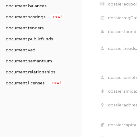
dossier.edrpo:
document.balances
document.scorings
new!
dossier.regDa
document.tenders
dossier.foun
document.publicfunds
dossier.heads
document.ved
document.semantrum
document.relationships
dossier.benefi
document.licenses
new!
dossier.smida
dossier.addres
dossier.capital