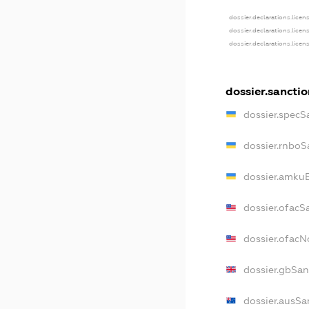
dossier.declarations.licen
dossier.declarations.licen
dossier.declarations.licen
dossier.sancti
dossier.specS
dossier.rnboS
dossier.amkuB
dossier.ofacS
dossier.ofac
dossier.gbSan
dossier.ausSa