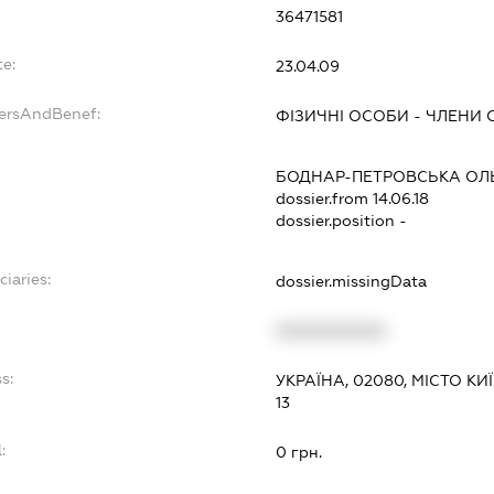
36471581
te:
23.04.09
dersAndBenef:
ФІЗИЧНІ ОСОБИ - ЧЛЕНИ О
:
БОДНАР-ПЕТРОВСЬКА ОЛ
dossier.from 14.06.18
dossier.position -
ciaries:
dossier.missingData
:
XXXXXXXXXX
s:
УКРАЇНА, 02080, МІСТО К
13
:
0 грн.