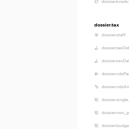
dossier.kveds:
dossier.tax
dossier.staff
dossier.taxDe
dossier.esvDe
dossier.ndsPa
dossier.ndsA
dossier.singl
dossier.non_p
dossier.budg