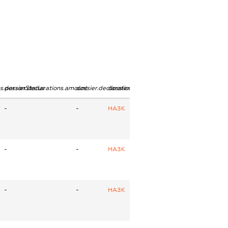
ns.personStatus
dossier.declarations.amount
dossier.declarations.currency
dossier.declarations.source
-
-
НАЗК
-
-
НАЗК
-
-
НАЗК