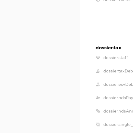
dossier.tax
dossier.staff
dossier.taxDeb
dossier.esvDe
dossier.ndsPay
dossier.ndsAn
dossier.single