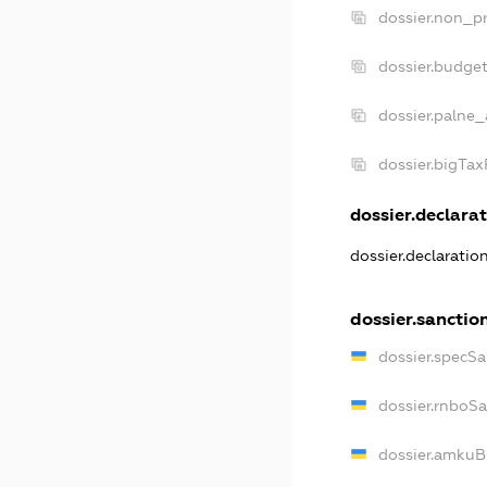
dossier.non_pr
dossier.budge
dossier.palne_
dossier.bigTa
dossier.declarat
dossier.declaratio
dossier.sanctio
dossier.specSa
dossier.rnboS
dossier.amkuB