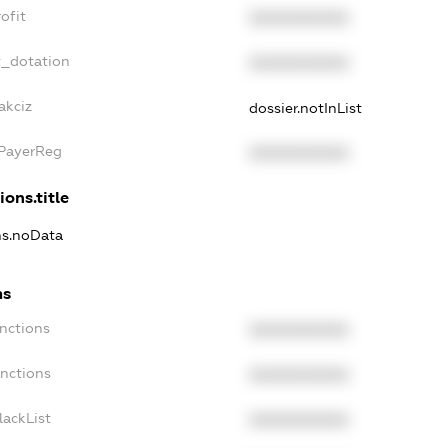
ofit
XXXXXXXXXX
t_dotation
XXXXXXXXXX
akciz
dossier.notInList
xPayerReg
XXXXXXXXXX
ions.title
ns.noData
ns
nctions
XXXXXXXXXX
anctions
XXXXXXXXXX
lackList
XXXXXXXXXX