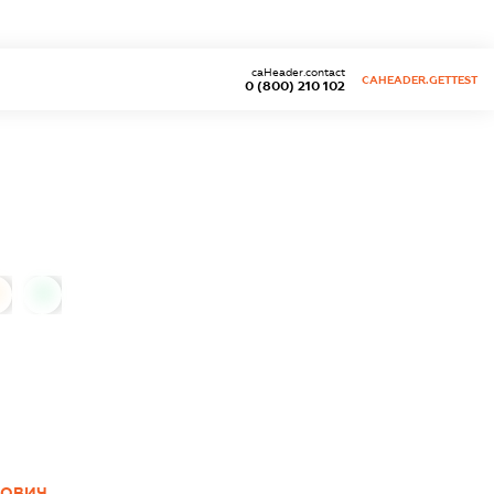
caHeader.contact
CAHEADER.GETTEST
0 (800) 210 102
0
ЙОВИЧ