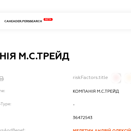
BETA
CAHEADER.PERSSEARCH
ІЯ М.С.ТРЕЙД
riskFactors.title
0
0
me:
КОМПАНІЯ М.С.ТРЕЙД
bType:
-
36472543
ersAndBenef:
МЕЛЕТИЧ АНДРІЙ ОЛЕКСІ