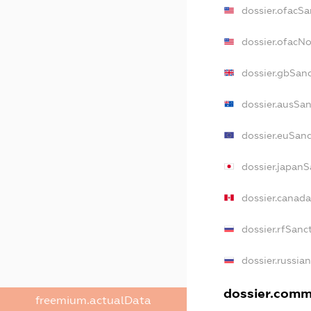
dossier.ofacSa
dossier.ofacN
dossier.gbSan
dossier.ausSan
dossier.euSanc
dossier.japanS
dossier.canad
dossier.rfSanc
dossier.russia
dossier.comme
freemium.actualData