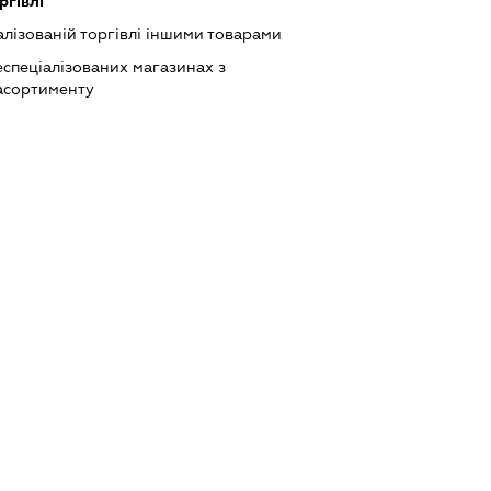
ргівлі
лізованій торгівлі іншими товарами
еспеціалізованих магазинах з
асортименту