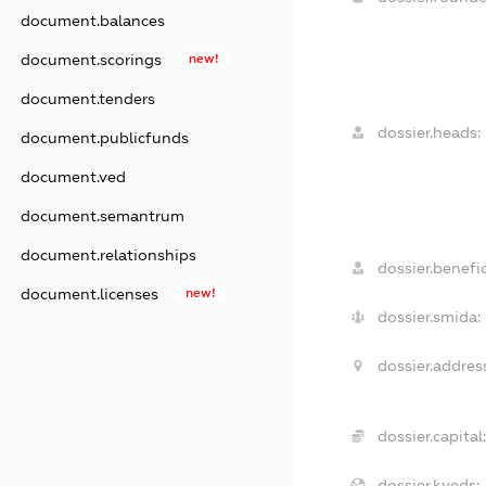
document.balances
document.scorings
new!
document.tenders
dossier.heads:
document.publicfunds
document.ved
document.semantrum
document.relationships
dossier.benefic
document.licenses
new!
dossier.smida:
dossier.address
dossier.capital:
dossier.kveds: