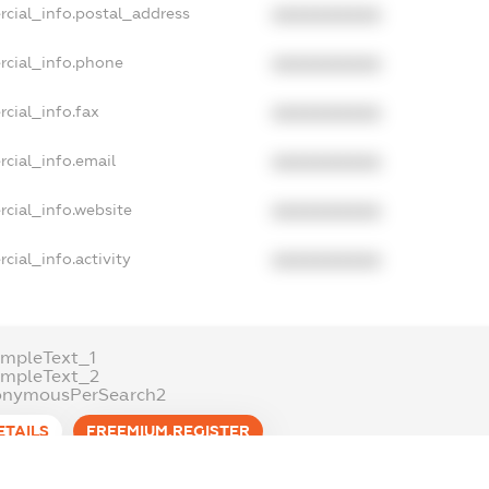
rcial_info.postal_address
XXXXXXXXXX
rcial_info.phone
XXXXXXXXXX
cial_info.fax
XXXXXXXXXX
cial_info.email
XXXXXXXXXX
cial_info.website
XXXXXXXXXX
cial_info.activity
XXXXXXXXXX
mpleText_1
ampleText_2
onymousPerSearch2
ETAILS
FREEMIUM.REGISTER