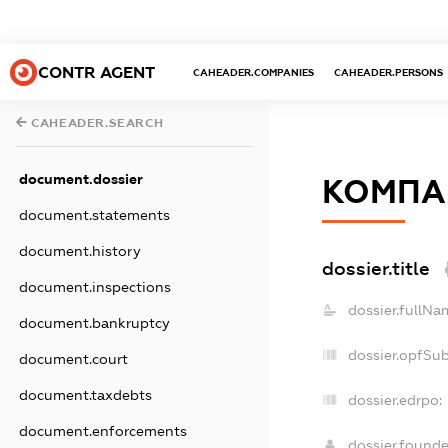
CONTR AGENT
CAHEADER.COMPANIES
CAHEADER.PERSONS
CAHEADER.SEARCH
document.dossier
КОМПАН
document.statements
document.history
dossier.title
document.inspections
dossier.fullNa
document.bankruptcy
dossier.opfSu
document.court
document.taxdebts
dossier.edrpo:
document.enforcements
dossier.found