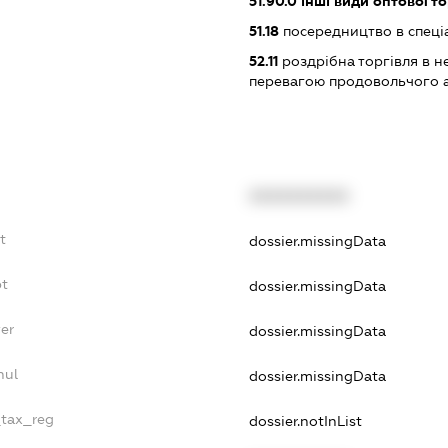
51.90.0
інші види оптової то
51.18
посередництво в спеціа
52.11
роздрібна торгівля в н
перевагою продовольчого 
XXXXXXXXXX
t
dossier.missingData
bt
dossier.missingData
er
dossier.missingData
nul
dossier.missingData
_tax_reg
dossier.notInList