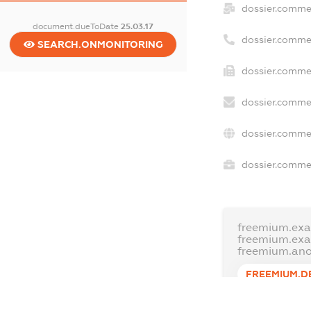
dossier.comme
document.dueToDate
25.03.17
dossier.comme
SEARCH.ONMONITORING
dossier.commer
dossier.commer
dossier.commer
dossier.commer
freemium.exa
freemium.ex
freemium.an
FREEMIUM.D