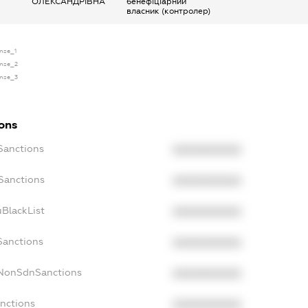
ОЛЕКСАНДРІВНА
бенефіціарний
власник (контролер)
ense_1
ense_2
ense_3
ions
cSanctions
XXXXXXXXXX
oSanctions
XXXXXXXXXX
uBlackList
XXXXXXXXXX
Sanctions
XXXXXXXXXX
cNonSdnSanctions
XXXXXXXXXX
anctions
XXXXXXXXXX