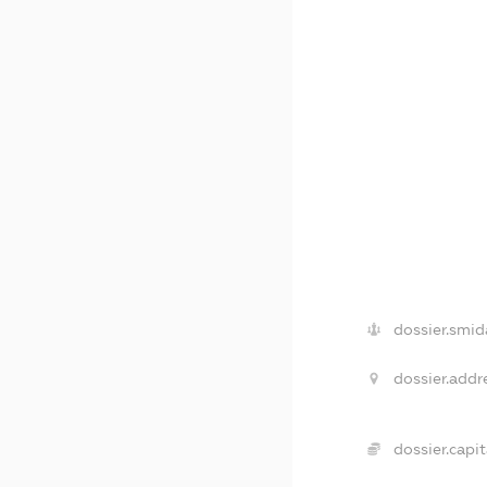
dossier.smid
dossier.addr
dossier.capit