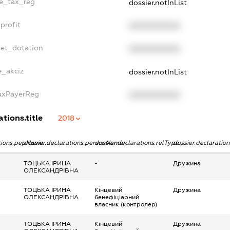
le_tax_reg
dossier.notInList
profit
XXXXXXXXXX
get_dotation
XXXXXXXXXX
e_akciz
dossier.notInList
TaxPayerReg
XXXXXXXXXX
ations.title
2018
ations.pepName
dossier.declarations.personName
dossier.declarations.relType
dossier.declaratio
ТОЦЬКА ІРИНА
-
Дружина
ОЛЕКСАНДРІВНА
ТОЦЬКА ІРИНА
Кінцевий
Дружина
ОЛЕКСАНДРІВНА
бенефіціарний
власник (контролер)
ТОЦЬКА ІРИНА
Кінцевий
Дружина