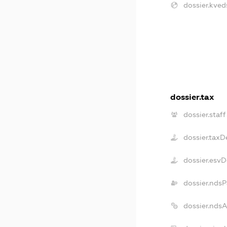
dossier.kved
dossier.tax
dossier.staff
dossier.taxD
dossier.esv
dossier.ndsP
dossier.nds