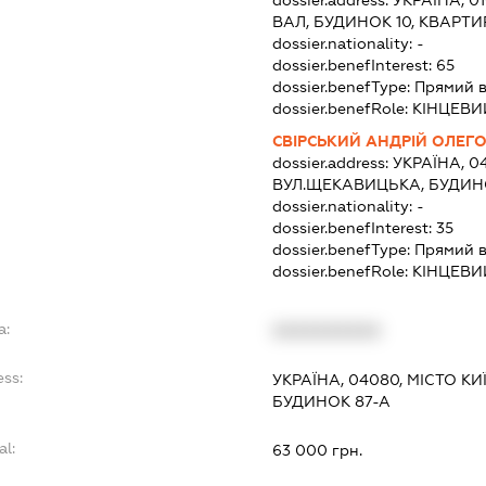
dossier.address:
УКРАЇНА, 0
ВАЛ, БУДИНОК 10, КВАРТИ
dossier.nationality:
-
dossier.benefInterest:
65
dossier.benefType:
Прямий в
dossier.benefRole:
КІНЦЕВИ
СВІРСЬКИЙ АНДРІЙ ОЛЕГ
dossier.address:
УКРАЇНА, 04
ВУЛ.ЩЕКАВИЦЬКА, БУДИНО
dossier.nationality:
-
dossier.benefInterest:
35
dossier.benefType:
Прямий в
dossier.benefRole:
КІНЦЕВИ
a:
XXXXXXXXXX
ess:
УКРАЇНА, 04080, МІСТО К
БУДИНОК 87-А
al:
63 000 грн.