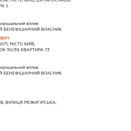
1054, МІСТО КИЇВ, ВУЛ.ЯРОСЛАВІВ
РА 5
ирішальний вплив
Й БЕНЕФІЦІАРНИЙ ВЛАСНИК
ОВИЧ
071, МІСТО КИЇВ,
К 30/39, КВАРТИРА 73
ирішальний вплив
Й БЕНЕФІЦІАРНИЙ ВЛАСНИК
ИЇВ, ВУЛИЦЯ МЕЖИГІРСЬКА,