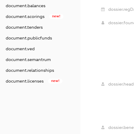
document.balances
dossier.regD
document.scorings
new!
dossier.fou
document.tenders
document.publicfunds
document.ved
document.semantrum
document.relationships
document.licenses
new!
dossier.head
dossier.benef