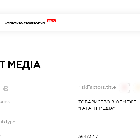
BETA
CAHEADER.PERSSEARCH
Т МЕДІА
riskFactors.title
0
Name:
ТОВАРИСТВО З ОБМЕЖЕН
"ГАРАНТ МЕДІА"
SubType:
-
o:
36473217