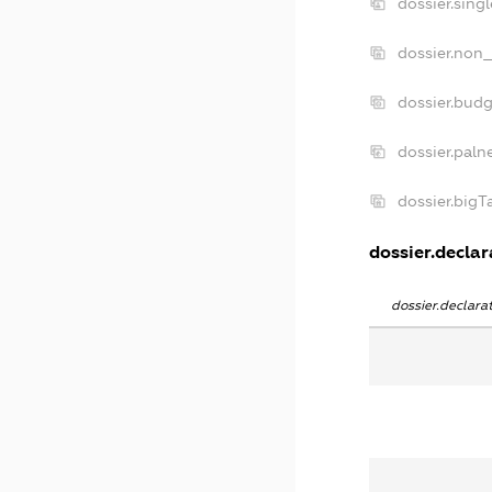
dossier.sing
dossier.non_
dossier.bud
dossier.paln
dossier.big
dossier.declar
dossier.declar