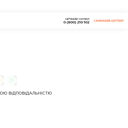
caHeader.contact
CAHEADER.GETTEST
0 (800) 210 102
0
0
ОЮ ВІДПОВІДАЛЬНІСТЮ