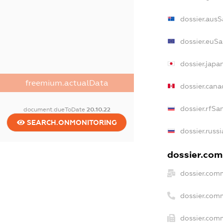
dossier.aus
dossier.euS
dossier.jap
freemium.actualData
dossier.can
dossier.rfSa
document.dueToDate
20.10.22
SEARCH.ONMONITORING
dossier.russ
dossier.com
dossier.com
dossier.com
dossier.comm