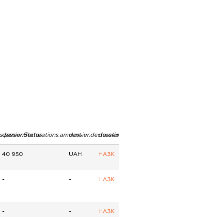
ns.personStatus
dossier.declarations.amount
dossier.declarations.currency
dossier.declarations.source
40 950
UAH
НАЗК
-
-
НАЗК
-
-
НАЗК