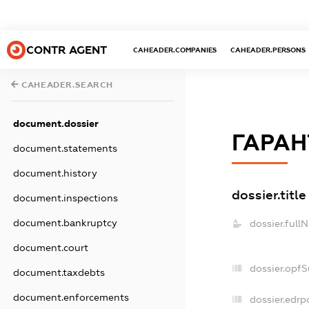
CONTR AGENT
CAHEADER.COMPANIES
CAHEADER.PERSONS
CAHEADER.SEARCH
document.dossier
ГАРАН
document.statements
document.history
dossier.title
document.inspections
document.bankruptcy
dossier.full
document.court
dossier.opf
document.taxdebts
document.enforcements
dossier.edrp