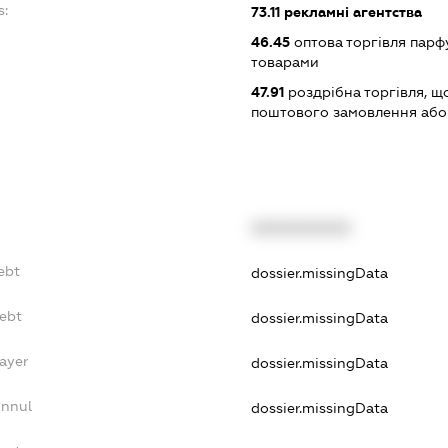
s:
73.11
рекламні агентства
46.45
оптова торгівля пар
товарами
47.91
роздрібна торгівля, щ
поштового замовлення або
XXXXXXXXXX
ebt
dossier.missingData
Debt
dossier.missingData
ayer
dossier.missingData
Annul
dossier.missingData