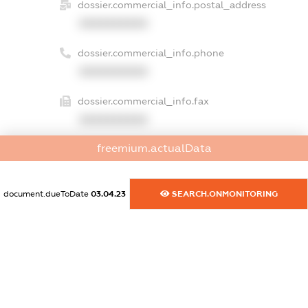
dossier.commercial_info.postal_address
XXXXXXXXXX
dossier.commercial_info.phone
XXXXXXXXXX
dossier.commercial_info.fax
XXXXXXXXXX
freemium.actualData
dossier.commercial_info.email
XXXXXXXXXX
document.dueToDate
03.04.23
SEARCH.ONMONITORING
dossier.commercial_info.website
XXXXXXXXXX
dossier.commercial_info.activity
XXXXXXXXXX