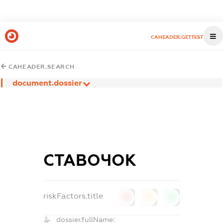
CAHEADER.GETTEST
CAHEADER.SEARCH
document.dossier
СТАВОЧОК
riskFactors.title
0
0
0
dossier.fullName: