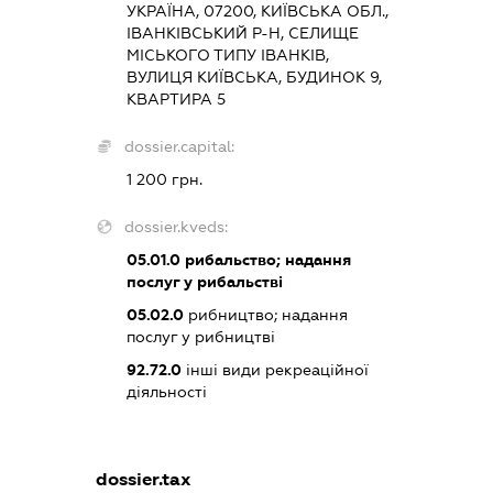
УКРАЇНА, 07200, КИЇВСЬКА ОБЛ.,
ІВАНКІВСЬКИЙ Р-Н, СЕЛИЩЕ
МІСЬКОГО ТИПУ ІВАНКІВ,
ВУЛИЦЯ КИЇВСЬКА, БУДИНОК 9,
КВАРТИРА 5
dossier.capital:
1 200 грн.
dossier.kveds:
05.01.0
рибальство; надання
послуг у рибальстві
05.02.0
рибництво; надання
послуг у рибництві
92.72.0
інші види рекреаційної
діяльності
dossier.tax