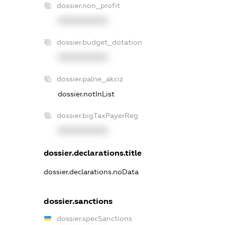
dossier.non_profit
XXXXXXXXXX
dossier.budget_dotation
XXXXXXXXXX
dossier.palne_akciz
dossier.notInList
dossier.bigTaxPayerReg
XXXXXXXXXX
dossier.declarations.title
dossier.declarations.noData
dossier.sanctions
dossier.specSanctions