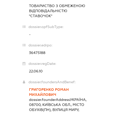
ТОВАРИСТВО З ОБМЕЖЕНОЮ
ВІДПОВІДАЛЬНІСТЮ
"СТАВОЧОК"
dossier.opfSubType:
-
dossier.edrpo:
36475188
dossier.regDate:
22.06.10
dossier.foundersAndBenef:
ГРИГОРЕНКО РОМАН
МИХАЙЛОВИЧ
dossier.founderAddress
УКРАЇНА,
08700, КИЇВСЬКА ОБЛ., МІСТО
ОБУХІВ(ПН), ВУЛИЦЯ МИРУ,