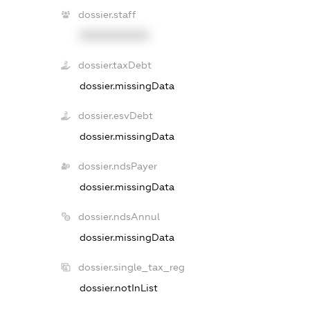
dossier.staff
XXXXXXXXXX
dossier.taxDebt
dossier.missingData
dossier.esvDebt
dossier.missingData
dossier.ndsPayer
dossier.missingData
dossier.ndsAnnul
dossier.missingData
dossier.single_tax_reg
dossier.notInList