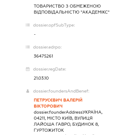
ТОВАРИСТВО З ОБМЕЖЕНОЮ
ВІДПОВІДАЛЬНІСТЮ "АКАДЕМІКС"
dossier.opfSubType:
-
dossier.edrpo:
36475261
dossier.regDate:
21.03.10
dossier.foundersAndBenef:
ПЕТРУСЄВИЧ ВАЛЕРІЙ
ВІКТОРОВИЧ
dossier.founderAddress
УКРАЇНА,
04211, МІСТО КИЇВ, ВУЛИЦЯ
ЛАЙОША ГАВРО, БУДИНОК 8,
ГУРТОЖИТОК