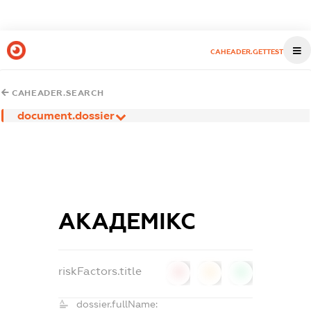
CAHEADER.GETTEST
CAHEADER.SEARCH
document.dossier
АКАДЕМІКС
riskFactors.title
0
0
0
dossier.fullName: