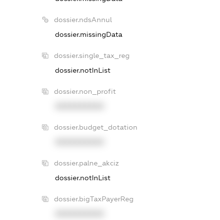
dossier.ndsAnnul
dossier.missingData
dossier.single_tax_reg
dossier.notInList
dossier.non_profit
XXXXXXXXXX
dossier.budget_dotation
XXXXXXXXXX
dossier.palne_akciz
dossier.notInList
dossier.bigTaxPayerReg
XXXXXXXXXX