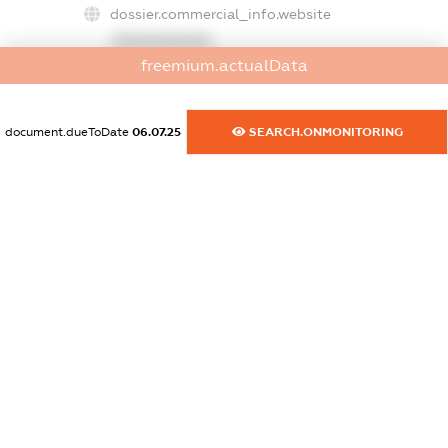
dossier.commercial_info.website
XXXXXXXXXX
freemium.actualData
dossier.commercial_info.activity
XXXXXXXXXX
document.dueToDate
06.07.25
SEARCH.ONMONITORING
freemium.exampleText_1
freemium.exampleText_2
freemium.anonymousPerSearch2
FREEMIUM.DETAILS
FREEMIUM.REGISTER