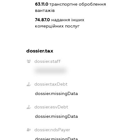
63.11.0
транспортне оброблення
вантажів
74.87.0
надання інших
комерційних послуг
dossier.tax
dossier.staff
XXXXXXXXXX
dossier.taxDebt
dossier.missingData
dossier.esvDebt
dossier.missingData
dossier.ndsPayer
dossier.missingData