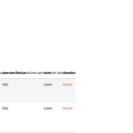
ns.personStatus
dossier.declarations.amount
dossier.declarations.currency
dossier.declarations.source
150
UAH
НАЗК
150
UAH
НАЗК