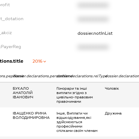
rofit
XXXXXXXXXX
et_dotation
XXXXXXXXXX
_akciz
dossier.notInList
axPayerReg
XXXXXXXXXX
tions.title
2016
tions.pepName
dossier.declarations.personName
dossier.declarations.relType
dossier.declaratio
БУКАЛО
Гонорари та інші
Чоловік
АНАТОЛІЙ
виплати згідно з
ІВАНОВИЧ
цивільно-правовим
правочинами
ІВАЩЕНКО ІРИНА
Інше, Виплати чи
Дружина
ВОЛОДИМИРОВНА
відшкодування,які
здійснюються
професійними
спілками своїм членам