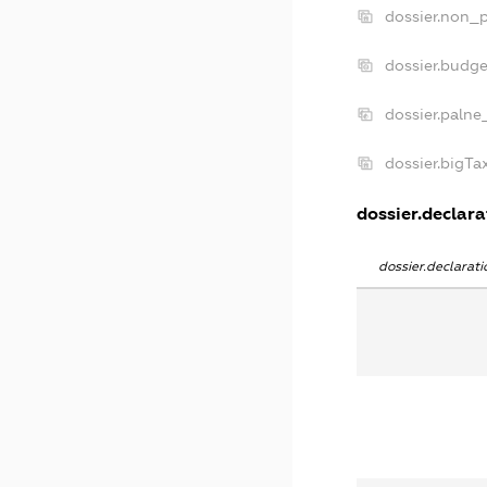
dossier.non_p
dossier.budg
dossier.palne
dossier.bigT
dossier.declara
dossier.declara