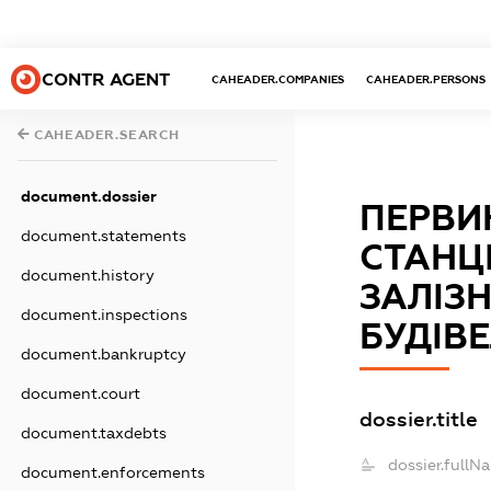
CONTR AGENT
CAHEADER.COMPANIES
CAHEADER.PERSONS
CAHEADER.SEARCH
document.dossier
ПЕРВИ
document.statements
СТАНЦ
document.history
ЗАЛІЗ
document.inspections
БУДІВ
document.bankruptcy
document.court
dossier.title
document.taxdebts
dossier.fullN
document.enforcements