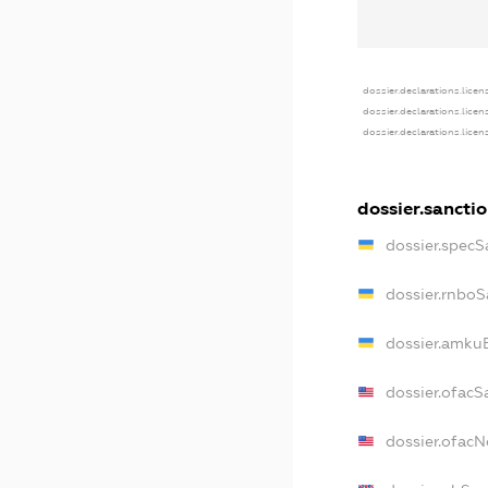
dossier.declarations.licen
dossier.declarations.lice
dossier.declarations.lice
dossier.sancti
dossier.specS
dossier.rnboS
dossier.amkuB
dossier.ofacS
dossier.ofac