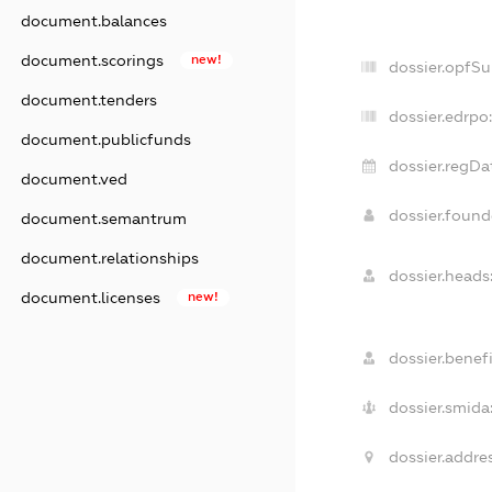
document.balances
document.scorings
new!
dossier.opfS
document.tenders
dossier.edrpo
document.publicfunds
dossier.regDa
document.ved
dossier.foun
document.semantrum
document.relationships
dossier.heads
document.licenses
new!
dossier.benefi
dossier.smida
dossier.addres