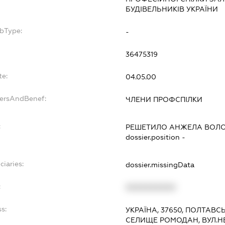
БУДІВЕЛЬНИКІВ УКРАЇНИ
ubType:
-
:
36475319
te:
04.05.00
dersAndBenef:
ЧЛЕНИ ПРОФСПІЛКИ
:
РЕШЕТИЛО АНЖЕЛА ВОЛ
dossier.position -
ciaries:
dossier.missingData
:
XXXXXXXXXX
s:
УКРАЇНА, 37650, ПОЛТАВС
СЕЛИЩЕ РОМОДАН, ВУЛ.Н