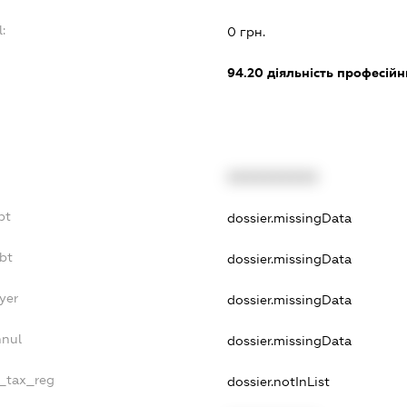
:
0 грн.
:
94.20
діяльність професійн
XXXXXXXXXX
bt
dossier.missingData
bt
dossier.missingData
yer
dossier.missingData
nnul
dossier.missingData
e_tax_reg
dossier.notInList