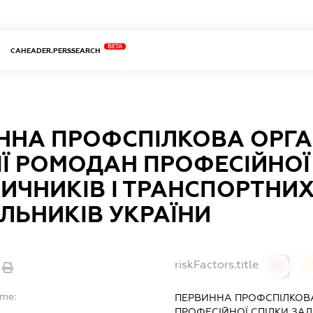
BETA
CAHEADER.PERSSEARCH
ННА ПРОФСПІЛКОВА ОРГА
ІЇ РОМОДАН ПРОФЕСІЙНОЇ
НИЧНИКІВ І ТРАНСПОРТНИ
ЕЛЬНИКІВ УКРАЇНИ
riskFactors.title
0
ame:
ПЕРВИННА ПРОФСПІЛКОВА
ПРОФЕСІЙНОЇ СПІЛКИ ЗАЛ