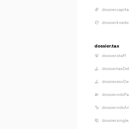
dossier.capital
dossier.kveds
dossier.tax
dossier.staff
dossier.taxDe
dossier.esvDe
dossier.ndsPa
dossier.ndsA
dossier.singl