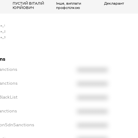
ПУСТИЙ ВІТАЛІЙ
Інше, виплати
Декларант
ЮРІЙОВИЧ
профспілкою
se_1
nse_2
nse_3
ons
anctions
XXXXXXXXXX
anctions
XXXXXXXXXX
lackList
XXXXXXXXXX
anctions
XXXXXXXXXX
NonSdnSanctions
XXXXXXXXXX