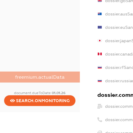
dossier.gbSan
dossier.ausSa
dossier.euSan
dossier.japan
dossier.cana
dossier.rfSan
freemium.actualData
dossier.russi
document.dueToDate
01.01.26
dossier.comm
SEARCH.ONMONITORING
dossier.comme
dossier.comm
dossier.comme