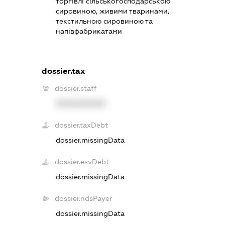
торгівлі сільськогосподарською
сировиною, живими тваринами,
текстильною сировиною та
напівфабрикатами
dossier.tax
dossier.staff
XXXXXXXXXX
dossier.taxDebt
dossier.missingData
dossier.esvDebt
dossier.missingData
dossier.ndsPayer
dossier.missingData