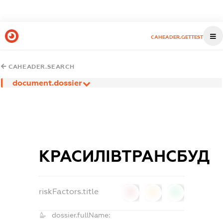
CAHEADER.GETTEST
CAHEADER.SEARCH
document.dossier
КРАСИЛІВТРАНСБУД
riskFactors.title
0
0
0
dossier.fullName: