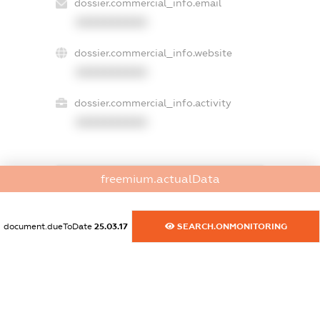
dossier.commercial_info.email
XXXXXXXXXX
dossier.commercial_info.website
XXXXXXXXXX
dossier.commercial_info.activity
XXXXXXXXXX
freemium.actualData
freemium.exampleText_1
freemium.exampleText_2
freemium.anonymousPerSearch2
document.dueToDate
25.03.17
SEARCH.ONMONITORING
FREEMIUM.DETAILS
FREEMIUM.REGISTER