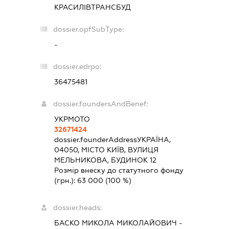
КРАСИЛІВТРАНСБУД
dossier.opfSubType:
-
dossier.edrpo:
36475481
dossier.foundersAndBenef:
УКРМОТО
32671424
dossier.founderAddress
УКРАЇНА,
04050, МІСТО КИЇВ, ВУЛИЦЯ
МЕЛЬНИКОВА, БУДИНОК 12
Розмір внеску до статутного фонду
(грн.):
63 000
(100 %)
dossier.heads:
БАСКО МИКОЛА МИКОЛАЙОВИЧ
-