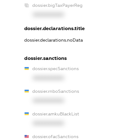
dossier.bigTaxPayerReg
XXXXXXXXXX
dossier.declarations.title
dossier.declarations.noData
dossier.sanctions
dossier.specSanctions
XXXXXXXXXX
dossier.rnboSanctions
XXXXXXXXXX
dossier.amkuBlackList
XXXXXXXXXX
dossier.ofacSanctions