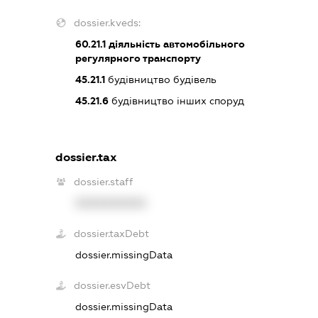
dossier.kveds:
60.21.1
діяльність автомобільного
регулярного транспорту
45.21.1
будівництво будівель
45.21.6
будівництво інших споруд
dossier.tax
dossier.staff
XXXXXXXXXX
dossier.taxDebt
dossier.missingData
dossier.esvDebt
dossier.missingData