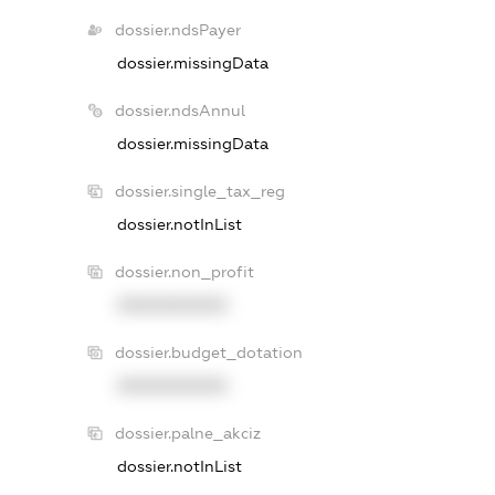
dossier.ndsPayer
dossier.missingData
dossier.ndsAnnul
dossier.missingData
dossier.single_tax_reg
dossier.notInList
dossier.non_profit
XXXXXXXXXX
dossier.budget_dotation
XXXXXXXXXX
dossier.palne_akciz
dossier.notInList