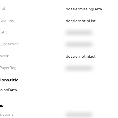
nul
dossier.missingData
_tax_reg
dossier.notInList
ofit
XXXXXXXXXX
t_dotation
XXXXXXXXXX
akciz
dossier.notInList
xPayerReg
XXXXXXXXXX
ions.title
ons.noData
ns
anctions
XXXXXXXXXX