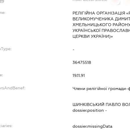
me:
РЕЛІГІЙНА ОРГАНІЗАЦІЯ 
ВЕЛИКОМУЧЕНИКА ДИМИТР
ХМЕЛЬНИЦЬКОГО РАЙОНУ 
УКРАЇНСЬКОЇ ПРАВОСЛАВ
ЦЕРКВИ УКРАЇНИ)»
bType:
-
36475518
e:
19.11.91
ersAndBenef:
Члени релігійної громади-ф
ШИНКІВСЬКИЙ ПАВЛО В
dossier.position -
iaries:
dossier.missingData