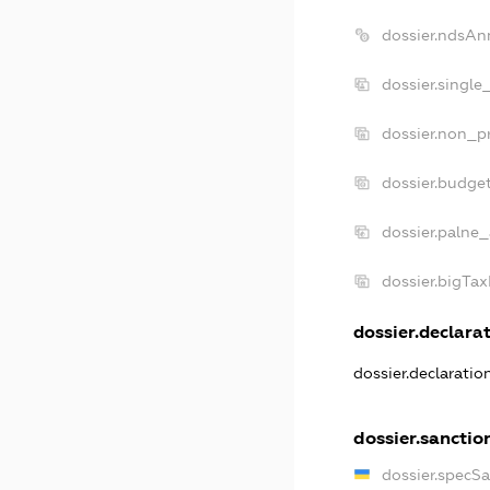
dossier.ndsAn
dossier.single
dossier.non_pr
dossier.budge
dossier.palne_
dossier.bigTa
dossier.declarat
dossier.declarati
dossier.sanctio
dossier.specS