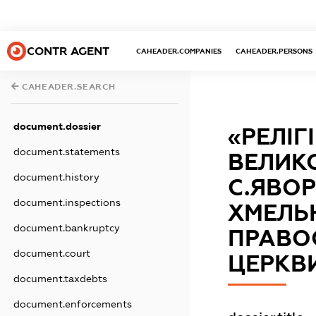
CONTR AGENT
CAHEADER.COMPANIES
CAHEADER.PERSONS
CAHEADER.SEARCH
document.dossier
«РЕЛІГ
document.statements
ВЕЛИК
document.history
С.ЯВО
document.inspections
ХМЕЛЬН
document.bankruptcy
ПРАВО
document.court
ЦЕРКВИ
document.taxdebts
document.enforcements