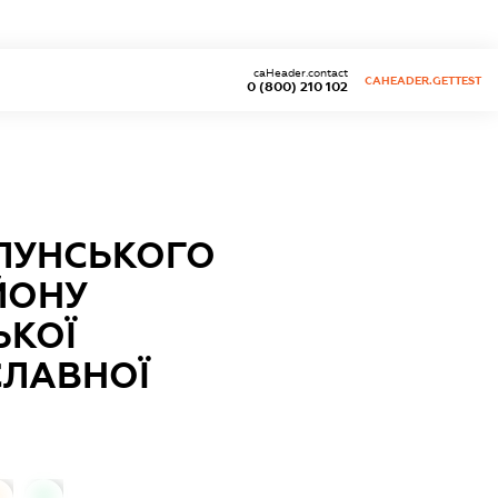
caHeader.contact
CAHEADER.GETTEST
0 (800) 210 102
ЛУНСЬКОГО
ЙОНУ
ЬКОЇ
СЛАВНОЇ
0