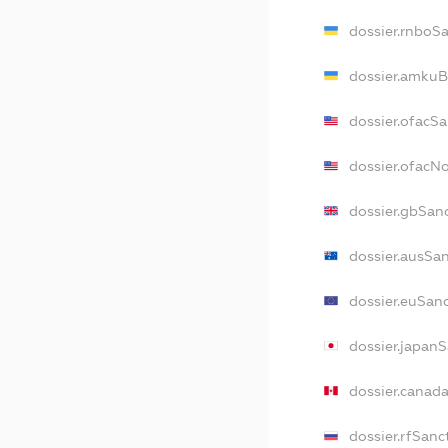
dossier.rnboS
dossier.amkuB
dossier.ofacS
dossier.ofacN
dossier.gbSan
dossier.ausSa
dossier.euSan
dossier.japan
dossier.canad
dossier.rfSanc