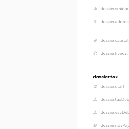
dossier.smida:
dossier.addres
dossier.capital
dossier.kveds:
dossier.tax
dossier.staff
dossier.taxDeb
dossier.esvDe
dossier.ndsPa