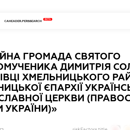
BETA
CAHEADER.PERSSEARCH
ІЙНА ГРОМАДА СВЯТОГО
ОМУЧЕНИКА ДИМИТРІЯ СО
РІВЦІ ХМЕЛЬНИЦЬКОГО РА
ИЦЬКОЇ ЄПАРХІЇ УКРАЇНС
СЛАВНОЇ ЦЕРКВИ (ПРАВО
 УКРАЇНИ)»
riskFactors.title
0
0