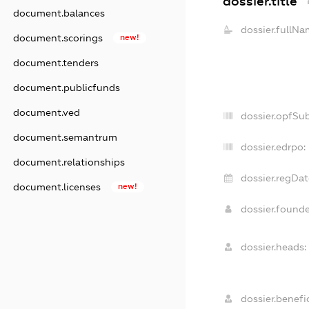
dossier.title
document.balances
dossier.fullNa
document.scorings
new!
document.tenders
document.publicfunds
document.ved
dossier.opfSu
document.semantrum
dossier.edrpo:
document.relationships
dossier.regDat
document.licenses
new!
dossier.found
dossier.heads:
dossier.benefic